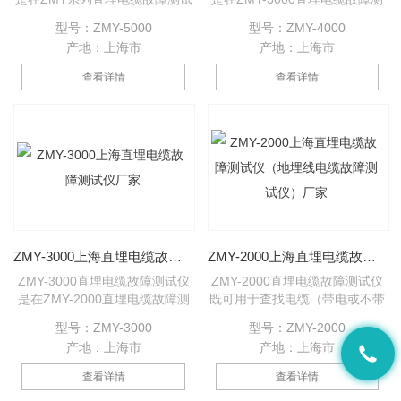
仪的基础上改进升级的新一代产
试仪的基础上改进升级的新一代
型号：ZMY-5000
型号：ZMY-4000
品，提高了仪器的工作模式、大
产品，提高了仪器的工作模式、
产地：上海市
产地：上海市
屏幕彩色液晶显示、增加了故障
大屏幕彩色液晶显示、发射功
预定位功能、提高了发射功率、
率、提高了发射电压、增加了频
查看详情
查看详情
发射电压、频率以及其它多项改
率以及其它多项改进。是专门用
进。是专门用于直埋电缆故障测
于直埋电缆故障测试的检测仪
试的检测仪器，其具有解决故障
器，其具有解决故障电缆对地绝
电缆对地绝缘短路及开路故障的
缘短路及开路故障的快速准确查
快速准确查找定位，还可对埋于
找定位，还可对埋于地下电缆路
地下电缆路径的查找定位及电缆
径的查找定位及电缆的敷设深度
的敷设深度的测量。是新一代的
的测量。是新一代的电缆故障测
电缆故障测试仪器，ZMY-5
试仪器，ZMY-4000直埋
ZMY-3000上海直埋电缆故障测试仪厂家
ZMY-2000上海直埋电缆故障测试仪（地埋线电缆故障测试仪）厂家
ZMY-3000直埋电缆故障测试仪
ZMY-2000直埋电缆故障测试仪
是在ZMY-2000直埋电缆故障测
既可用于查找电缆（带电或不带
试仪的基础上改进升级的新一代
电）的地下电缆路径，又可用于
型号：ZMY-3000
型号：ZMY-2000
产品，在ZMY-2000直埋电缆故
寻找直埋电缆故障。可以完成过
产地：上海市
产地：上海市
障测试仪的基础上提高了仪器的
去几套仪器才可完成的任务。传
发射功率、提高了发射电压、增
统的电缆故障定位仪需高压试验
查看详情
查看详情
加了频率以及其它多项改进。是
装置，必须使用交流电源，接线