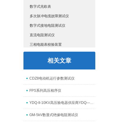
数字式兆欧表
多次脉冲电缆故障测试仪
数字式接地电阻测试仪
直流电阻测试仪
三相电能表校验装置
三杯油耐压测试仪
相关文章
介质损耗测试仪
接地导通测试仪
CDZ8电动机运行参数测试仪
高压开关测试仪
FPS系列高压相序仪
HD3315电容电感测试仪
多功能矢量分析仪
YDQ-II-10KV高压验电器供应商YDQ—Ⅱ型验电器
SF6气体定量检漏仪
GM-5kV数显式绝缘电阻测试仪
互感器校验仪
HD6600微机继电保护测试仪