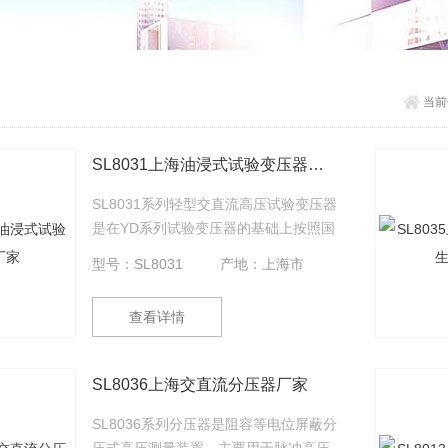
当前
SL8031上海油浸式试验变压器厂家
SL8031系列轻型交直流高压试验变压器
是在YD系列试验变压器的基础上按照国
家标准《ZBK—41006—89》经过改进
型号：SL8031
产地：上海市
后而生产的一种新型产品。本系列产品
具有体积小、重量轻、结构紧凑、功能
查看详情
齐全、通用性强和使用方便等特点。特
别适用于电力系统、工矿企业、科研部
门等对各种高压电气设备、电器元件、
SL8036上海交直流分压器厂家
绝缘材料进行工频或直流高压下的绝缘
强度试验。是高压试验中*的重要设备。
SL8036系列分压器是阻容等电位屏蔽分