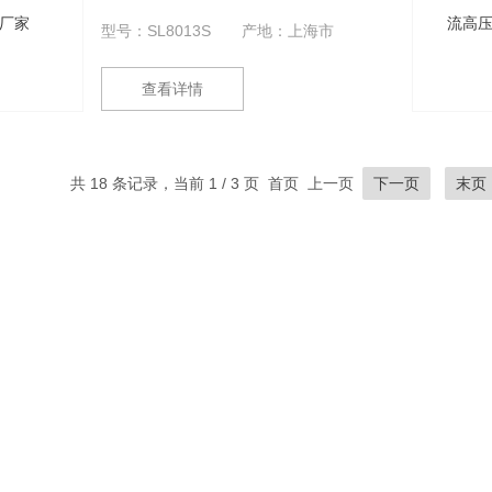
套）设备。其主要特点
的。绝缘油的介电强度测试是必测的常
型号：SL8013S
产地：上海市
规测试项目。为了适应电力行业飞速发
展的需要，我公司研制的SL8013S系列
查看详情
全自动油介电强度测试系统依据的国家
标准GB/T507-2002《绝缘油击穿电压
测定法》、行标DL429.9-91以及的电力
行业标准DL/T846,7-2004，并结合广大
共 18 条记录，当前 1 / 3 页 首页 上一页
下一页
末页
用户的普遍要求而设计制造，采用微机
控制，机电一体