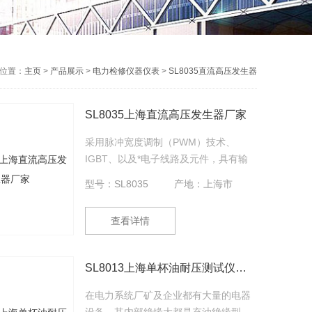
位置：
主页
>
产品展示
>
电力检修仪器仪表
>
SL8035直流高压发生器
SL8035上海直流高压发生器厂家
采用脉冲宽度调制（PWM）技术、
IGBT、以及*电子线路及元件，具有输
出不受电网波动干扰，有零位、过流、
型号：SL8035
产地：上海市
击穿、过压等保护措施，无论过流、击
穿、过压保护电路都能迅速动作，有效
查看详情
保障设备及人员安全。其输出采用液晶
显示,体积及重量比原KGF型要轻便的
多，非常适合现场使用。全新设计
SL8013上海单杯油耐压测试仪厂家
的“0.75U”液晶显示器可直接显示并锁存
0.75U1mA现场试验不需人工计算。
在电力系统厂矿及企业都有大量的电器