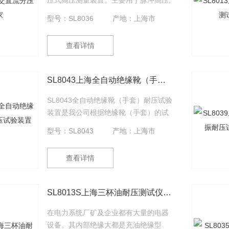
压式高压测量装置。主要用于脉冲高压,
雷电高压,工频高压的测量。是代替高压
型号：SL8036
产地：上海市
静电电压表的。具有操作简便，显示直
观，精度高、体积小、重量轻等特点，
查看详情
适应于发电厂、变电站、高压电器设备
制造厂和高电压试验室等部门作为高电
压测量之理想装备。 本分压器通过仪表
SL8043上海全自动绝缘靴（手套）耐压试验装置厂家
线与高压测量端相连，可实现远距离清
晰读数,使用安全、方便。该系列分压器
SL8043全自动绝缘靴（手套）耐压试验
输入阻抗高，线性度好，采用特殊的屏
装置是我公司根据绝缘靴（手套）的试
蔽技术，
验规程，并遵从广大用户意见而设计生
型号：SL8043
产地：上海市
产的。该产品采用全自动升（降）压，
自动读出每个被试品的泄漏电流，整个
查看详情
过程全自动完成，自动打印试验数据，
有效的解决了过去不规则的测试方式，
从而简化了测试手续，提高了测试速
SL8013S上海三杯油耐压测试仪厂家
度。更可靠地鉴别绝缘靴（手套）的泄
漏电流，工频耐压等参数。保障了试验
在电力系统厂矿及企业都有大量的电器
工作者的安全，是理想的绝缘靴（手
设备。其内部绝缘大都是充油绝缘型