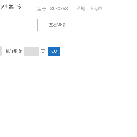
确线性度进行了调整，使仪器精度得到
型号：SL8035S
产地：上海市
了大幅度提高。并采用AI技术设定过压
保护和过流保护取代了数字拨盘开关只
查看详情
能设定电压值，不能设定电流值及电压
飘移的问题，在保持手动0.75UDC1mA
功能按钮的基础上，增加了AI全自动氧
化锌避雷器测量和油浸或变压器测量功
跳转到第
页
能，并可以直接打印试验报告及保存实
验报告，避免了实验报告手写有错误的
问题