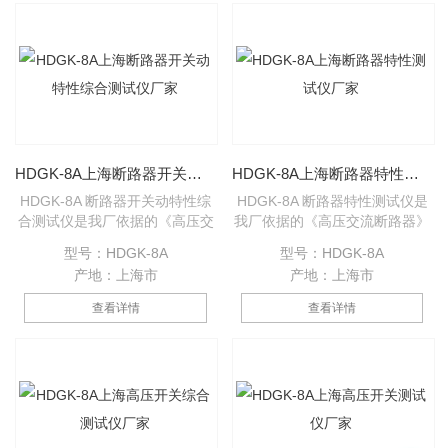
测试仪为设计依据，为进行各类
断路器动态分析提供了方便，能
够准确地测量出各种电压等级的
少油、多油、真空、六氟化硫等
高压断路器的机械动特性参数。
HDGK-8A上海断路器开关动特性综合测试仪厂家
HDGK-8A上海断路器特性测试仪厂家
HDGK-8A 断路器开关动特性综
HDGK-8A 断路器特性测试仪是
合测试仪是我厂依据的《高压交
我厂依据的《高压交流断路器》
流断路器》GB1984-2003为设
GB1984-2003为设计蓝本，参
型号：HDGK-8A
型号：HDGK-8A
计蓝本，参照中华人民共和国电
照中华人民共和国电力行业标准
产地：上海市
产地：上海市
力行业标准《高电压测试设备通
《高电压测试设备通用技术条
用技术条件》第3部分，
件》第3部分，DL/T846.3-2004
查看详情
查看详情
DL/T846.3-2004高压开关综合
高压开关综合测试仪为设计依
测试仪为设计依据，为进行各类
据，为进行各类断路器动态分析
断路器动态分析提供了方便，能
提供了方便，能够准确地测量出
够准确地测量出各种电压等级的
各种电压等级的少油、多油、真
少油、多油、真空、六氟化硫等
空、六氟化硫等高压断路器的机
高压断路器的机械动特性参数。
械动特性参数。