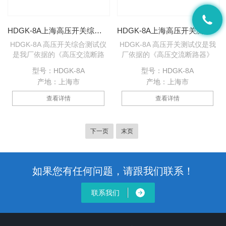
HDGK-8A上海高压开关综合测试仪厂家
HDGK-8A上海高压开关测试仪厂家
HDGK-8A 高压开关综合测试仪
HDGK-8A 高压开关测试仪是我
是我厂依据的《高压交流断路
厂依据的《高压交流断路器》
器》GB1984-2003为设计蓝
GB1984-2003为设计蓝本，参
型号：HDGK-8A
型号：HDGK-8A
本，参照中华人民共和国电力行
照中华人民共和国电力行业标准
产地：上海市
产地：上海市
业标准《高电压测试设备通用技
《高电压测试设备通用技术条
术条件》第3部分，DL/T846.3-
件》第3部分，DL/T846.3-2004
查看详情
查看详情
2004高压开关综合测试仪为设计
高压开关综合测试仪为设计依
依据，为进行各类断路器动态分
据，为进行各类断路器动态分析
析提供了方便，能够准确地测量
提供了方便，能够准确地测量出
下一页
末页
出各种电压等级的少油、多油、
各种电压等级的少油、多油、真
真空、六氟化硫等高压断路器的
空、六氟化硫等高压断路器的机
机械动特性参数。
械动特性参数。
如果您有任何问题，请跟我们联系！
联系我们