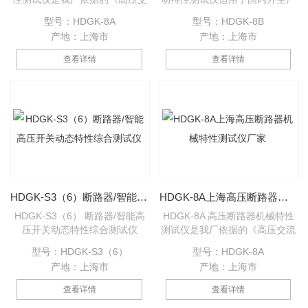
流断路器》GB1984-2003为设
的所有型号的SF6开关、GIS组
型号：HDGK-8A
型号：HDGK-8B
计蓝本，参照中华人民共和国电
合电器、真空开关、油开关的机
产地：上海市
产地：上海市
力行业标准《高电压测试设备通
械特性试验。*的抗干扰能力，
用技术条件》第3部分，
在500KV变电站旁路母线带电的
查看详情
查看详情
DL/T846.3-2004高压开关综合
情况下，也能轻松试验，测量。
测试仪为设计依据，为进行各类
通用式测速传感器，直线直线传
断路器动态分析提供了方便，能
感器，旋转传感器，安装极为方
够准确地测量出各种电压等级的
便、简捷。
少油、多油、真空、六氟化硫等
高压断路器的机械动特性参数。
HDGK-S3（6）断路器/智能高压开关动态特性综合测试仪
HDGK-8A上海高压断路器机械特性测试仪厂家
HDGK-S3（6） 断路器/智能高
HDGK-8A 高压断路器机械特性
压开关动态特性综合测试仪
测试仪是我厂依据的《高压交流
断路器》GB1984-2003为设计
型号：HDGK-S3（6）
型号：HDGK-8A
蓝本，参照中华人民共和国电力
产地：上海市
产地：上海市
行业标准《高电压测试设备通用
技术条件》第3部分，
查看详情
查看详情
DL/T846.3-2004高压开关综合