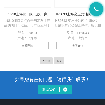
标准。
L9810上海闭口闪点仪厂家
HB9633上海变压器油闪点测试仪厂家
L9810闭口闪点仪于测定石油产
HB9633 变压器油闪点测试仪，
品的闭口闪点值。可广泛应用于
以触摸屏代替键盘操作。用于测
铁路、航空、电力、石油行业及
定石油产品的开口、闭口闪点
型号：L9810
型号：HB9633
科研部门等。
值。采用国外的精良技术，是理
产地：上海市
产地：上海市
想的进口仪器替代产品。广泛应
用于铁路，航空，电力，石油行
查看详情
查看详情
业及科研部门等。
下一页
末页
如果您有任何问题，请跟我们联系！
联系我们