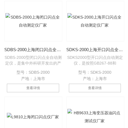
点全自动测定仪具有测量准确，
重复性好，性能稳定，操作简单
等优点。广泛用于电力、石油、
化工、商检、科研等部门。
SDBS-2000上海闭口闪点全自动测定仪厂家
SDKS-2000上海开口闪点全自动测定仪厂家
SDBS-2000型闭口闪点全自动测
SDKS2000型开口闪点自动测定
定仪，是集中外科研开发出的产
仪，是按照GB267-88和
品。仪器采用微计算机技术，大
GB3536-83开口闪点测定方法的
型号：SDBS-2000
型号：SDKS-2000
屏幕LCD液晶显示。仪器按标准
规定设计制造。该仪器采用大屏
产地：上海市
产地：上海市
方法升温、自动升降、自动通
幕LCD液晶显示屏，电脑控制实
气、自动点火、自动显示、自动
验全过程。仪器具有自动升温控
查看详情
查看详情
锁定闪点值、自动打印结果。测
制。自动点火扫划，自动闪点锁
试完毕后能自动冷却，实现了工
定结果，并自动打印结果。自动
作过程全自动化。具有测量准
关闭气源。该仪器具有测量准
确、重复性好、性能稳定、操作
确、重复性好、性能稳定、操作
简单等优点。广泛应用于电力、
简单等优点。广泛用于电力、石
石油、化工、商检、科研等部
油、商检、科研等部门。
门。符合ISO-2719，GB261-83