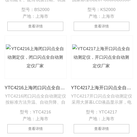
时间等参数提示功能 3 、模拟跟
83开口闪点测定方法的规定设计
型号：BS2000
型号：KS2000
踪显示升温与试验时间的函数曲
制作的。该仪器采用大屏幕LCD
产地：上海市
产地：上海市
线 4 、自动效正大气压强影响并
液晶显示屏，电脑控制试验全过
计算修正值
程。仪器具有自动升温控制，自
查看详情
查看详情
动点火扫划，自动检测闪点锁定
结果，并打印结果、自动关闭气
源。该仪器具有测量准确，重复
性好，性能稳定，操作简单等优
点。广泛用于电力、石油、化
工、商检、科研等部门。
YTC4216上海闭口闪点全自动测定仪，闭口闪点全自动测定仪厂家
YTC4217上海开口闪点全自动测定仪，开口闪点全自动测定仪厂家
YTC4216闭口闪点全自动测定仪
YTC4217开口闪点全自动测定仪
按标准方法升温、自动升降、自
采用大屏幕LCD液晶显示屏，电
动通气、自动点火、自动显示、
脑控制试验全过程。YTC4217开
型号：YTC4216
型号：YTC4217
自动锁定闪点值、自动打印结
口闪点全自动测定仪具有自动升
产地：上海市
产地：上海市
果。广泛用于电力、石油、化
温控制，自动点火扫划，自动检
工、商检、科研等部门。符合
测闪点锁定结果，并打印结果、
查看详情
查看详情
ISO—2719,GB261—83标准。
自动关闭气源。YTC4217开口闪