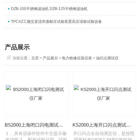
DZB-100不锈钢滤油机 DZB-125不锈钢滤油机
TPCXZ工频交直流串激耐压试验装置高压谐振试验设备
产品展示
当前位置：
主页
>
产品展示
>
电力检修仪器仪表
>
油闪点测试仪
BS2000上海闭口闪电测试仪厂家
KS2000上海开口闪点测试仪厂家
1 、具有误操作软件中文提示修
开口闪点全自动测定仪，是按照
改功能 2 、配有试验日期、试验
国家标准GB267-88和GB3536-