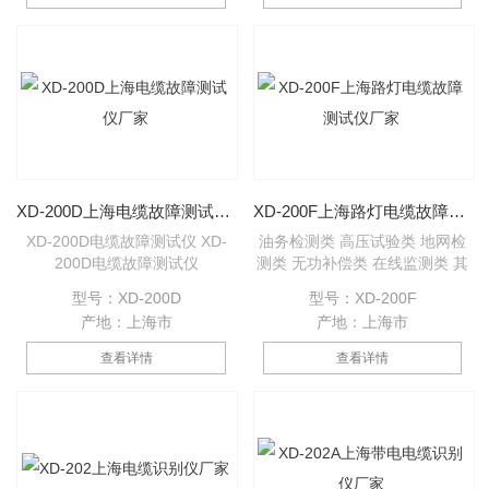
头位置；校正测试波速度，校准
电缆长度。并可进行电缆专业培
训设备，可在培训现场模拟各种
故障类型，于实际故障同等效
果。 XD-2010电缆故障测试仪主
机
XD-200D上海电缆故障测试仪厂家
XD-200F上海路灯电缆故障测试仪厂家
XD-200D电缆故障测试仪 XD-
油务检测类 高压试验类 地网检
200D电缆故障测试仪
测类 无功补偿类 在线监测类 其
它 产品详情 其他产品 XD-200F
型号：XD-200D
型号：XD-200F
路灯电缆故障测试仪 2009-12-
产地：上海市
产地：上海市
15 17:00:37 来源: 作者: 【大 中
小】 浏览:4358次 对路灯电缆Z
查看详情
查看详情
容易出现的短路、断路，接地故
障快速诊断，定点，*，是目前
国内针对路灯电缆故障而生产的
故障测试仪。比起以往高压放电
声音寻找故障点，功效提高数十
倍。“冲闪法”无法解决单