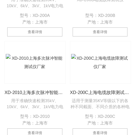
10kV、6kV、3kV、1kV电力电
缆及各种多芯控制信号电缆的所
型号：XD-200A
型号：XD-200B
有类型故障；及其他类型两芯以
产地：上海市
产地：上海市
上（包括同轴）电缆（线）的低
阻、开路故障；显示电缆中间接
查看详情
查看详情
头位置；校正测试波速度，校准
电缆长度。并可进行电缆专业培
训设备，可在培训现场模拟各种
故障类型，于实际故障同等效
果。 XD-200A电缆故障测试仪
主机
XD-2010上海多次脉冲智能测试仪厂家
XD-200C上海电缆故障测试仪厂家
用于准确快速检测35kV、
适用于测量35KV等级以下的各
10kV、6kV、3kV、1kV电力电
种不同截面、不同介质的各种电
缆及各种多芯控制信号电缆的所
力电缆、高频同轴电缆、市话电
型号：XD-2010
型号：XD-200C
有类型故障；及其他类型两芯以
缆的低阻、高阻、短路、开路、
产地：上海市
产地：上海市
上（包括同轴）电缆（线）的低
以及高阻泄漏和高阻闪络性故
阻、开路故障；显示电缆中间接
障；
查看详情
查看详情