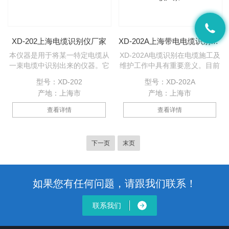
XD-202上海电缆识别仪厂家
XD-202A上海带电电缆识别仪厂家
本仪器是用于将某一特定电缆从
XD-202A电缆识别在电缆施工及
一束电缆中识别出来的仪器。它
维护工作中具有重要意义。目前
在识别某一特定电缆时除了将电
市场上既有针对停电电缆识别的
型号：XD-202
型号：XD-202A
流方向作为标准，还将电流幅度
仪器，也有针对带电电缆识别的
产地：上海市
产地：上海市
值作为判断标准，这种双重判断
仪器，但是在具体使用中，实际
标准更可靠准确地识别电缆。它
电缆现场往往是互相放置压在一
查看详情
查看详情
是一小型化手提式，紧凑型仪
起，仪器所使用的卡钳往往无法
器，装在铝合金箱内，由一个信
卡接导致无法进行识别，并且大
号发生器，一个带传感器的接收
多识别接收部分仍然使用指针表
下一页
末页
机及连线构成。
头来指示，现场容易因震动失
效。并且识别现场往往没用
220V电源，导致使用很不方
便。
如果您有任何问题，请跟我们联系！
联系我们