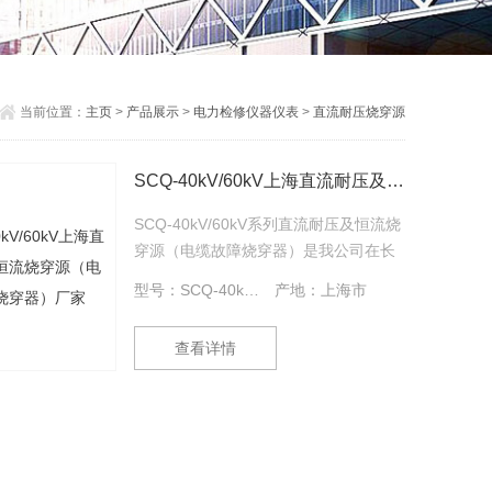
当前位置：
主页
>
产品展示
>
电力检修仪器仪表
>
直流耐压烧穿源
SCQ-40kV/60kV上海直流耐压及恒流烧穿源（电缆故障烧穿器）厂家
SCQ-40kV/60kV系列直流耐压及恒流烧
穿源（电缆故障烧穿器）是我公司在长
期从事电缆故障测试研究方面开发的创
型号：SCQ-40kV/60kV
产地：上海市
新型电缆高阻故障烧穿器，产品性能处
于、地位。 有这样一种情况是电缆维
查看详情
护工作者Z头疼的，那就是当一根绝缘良
好的电缆停运放上一段时间后，再用时
绝缘有问题了。当我们用高压闪络方法
测试时，始终没有反射波，并且在电缆
上方全线定点听不到声音；当高压冲击
一段时间后，再测量绝缘阻抗阻