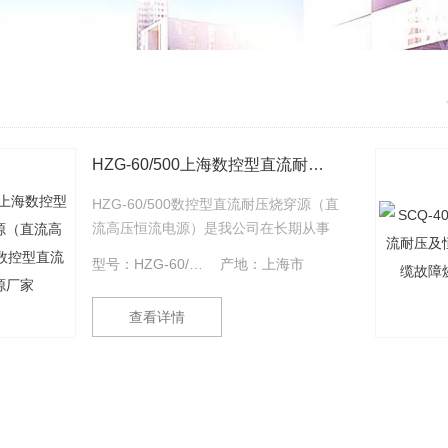
HZG-60/500上海数控型直流耐压烧穿源（直流高压恒流电源） 数控型直流耐压烧穿源厂家
HZG-60/500数控型直流耐压烧穿源（直
流高压恒流电源）是我公司在长期从事
电缆故障测试研究方面开发的创新型电
型号：HZG-60/500
产地：上海市
缆高阻故障烧穿器，产品性能处于、地
位。 有这样一种情况是电缆维护工作
查看详情
者Z头疼的，那就是当一根绝缘良好的电
缆停运放上一段时间后，再用时绝缘有
问题了。当我们用高压闪络方法测试
时，始终没有反射波，并且在电缆上方
全线定点听不到声音；当高压冲击一段
时间后，再测量绝缘阻抗阻值不降反