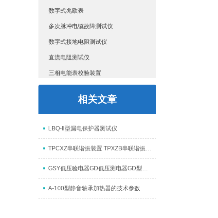
数字式兆欧表
多次脉冲电缆故障测试仪
数字式接地电阻测试仪
直流电阻测试仪
三相电能表校验装置
三杯油耐压测试仪
相关文章
介质损耗测试仪
接地导通测试仪
LBQ-Ⅱ型漏电保护器测试仪
高压开关测试仪
TPCXZ串联谐振装置 TPXZB串联谐振成套装置
HD3315电容电感测试仪
多功能矢量分析仪
GSY低压验电器GD低压测电器GD型低压验电器GD低压验电器
SF6气体定量检漏仪
A-100型静音轴承加热器的技术参数
互感器校验仪
HD6600微机继电保护测试仪