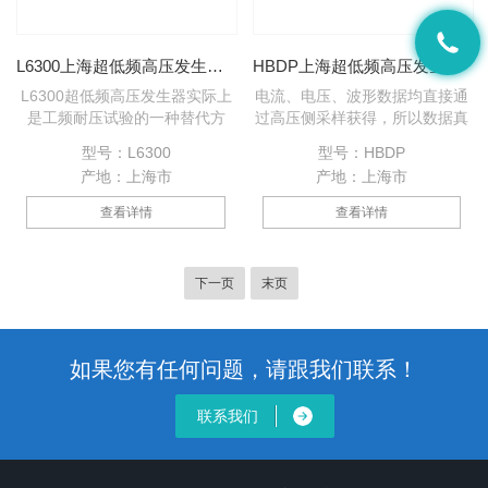
L6300上海超低频高压发生器厂家
HBDP上海超低频高压发生器厂家
L6300超低频高压发生器实际上
电流、电压、波形数据均直接通
是工频耐压试验的一种替代方
过高压侧采样获得，所以数据真
法，可广泛用于电缆、大型高压
实、准确。 过压保护：当输出超
型号：L6300
型号：HBDP
旋转电机、电力电容器的交流耐
过所设定的限压值时，仪器将停
产地：上海市
产地：上海市
压试验。
机保护，动作时间小于２０毫
秒。 过流保护：设计为高低压双
查看详情
查看详情
重保护，高压侧可按设定值进行
停机保护；低压侧的电流超过额
定电流时将进行停机保护，动作
下一页
末页
时间都小于20毫秒。 高压输出
保护电阻设计在升压体内，所以
外面不需另接保护阻。
如果您有任何问题，请跟我们联系！
联系我们