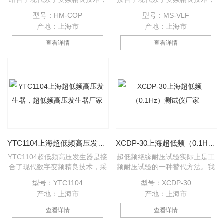
采用微机控制，升压、降压、测
采用微机控制，升压、降压、测
型号：HM-COP
型号：MS-VLF
量、保护*自动化，并且在自动
量、保护*自动化。由于全电子
产地：上海市
产地：上海市
升压过程中能进行人工干预。由
化，所以体积小重量轻、大屏幕
于全电子化，所以体积小重量
液晶显示，清晰直观、且能显示
查看详情
查看详情
轻、大屏幕液晶显示，清晰直
输出波形、打印试验报告。
观、且能显示输出波形、打印机
输出试验报告。
YTC1104上海超低频高压发生器，超低频高压发生器厂家
XCDP-30上海超低频（0.1Hz）测试仪厂家
YTC1104超低频高压发生器是接
超低频绝缘耐压试验实际上是工
合了现代数字变频精良技术，采
频耐压试验的一种替代方法。我
用微机控制，升压、降压、测
们知道，在对大型发电机、电缆
型号：YTC1104
型号：XCDP-30
量、保护*自动化，并且在自动
等试品进行工频耐压试验时，由
产地：上海市
产地：上海市
升压过程中能进行人工干预。该
于它们的绝缘层呈现较大的电容
仪器由于全电子化，所以体积小
量，所以需要很大容量的试验变
查看详情
查看详情
重量轻、大屏幕液晶显示，清晰
压器或谐振变压器。