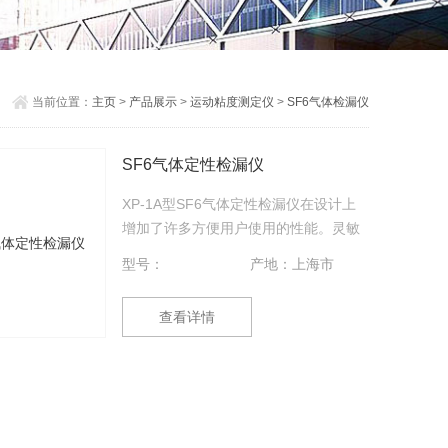
当前位置：
主页
>
产品展示
>
运动粘度测定仪
>
SF6气体检漏仪
SF6气体定性检漏仪
XP-1A型SF6气体定性检漏仪在设计上
增加了许多方便用户使用的性能。灵敏
度的七级自由设置，使仪表从一级到七
型号：
产地：上海市
级增加 64倍的灵敏度；*的三色发光二
极管把渐进的及广范围的泄漏大小的指
查看详情
示出来；指示灵敏度的等级；并提供有
关电池电量的实际电压指示。触摸式键
盘控制所有使用功能；新颖的外壳设计
供使用者紧握，方便操作；安装使用时
目视的直观指示器。