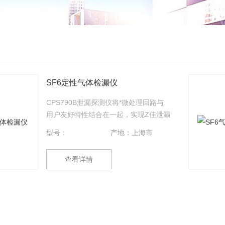
SF6定性气体检漏仪
CPS790B泄漏探测仪将*微处理回路与
用户友好特性结合在一起，实现Z佳泄漏
探测。设计采用的电晕放电传感器来探
型号：
产地：上海市
测所有的卤素气体，具有*的稳定性，可
靠性和*性。仪器有10个灵敏度设置，逾
查看详情
100种音调和10个指示灯。CPS790B检
漏仪即使在严重背景污染下也能探测Z小
7克/年的泄漏。