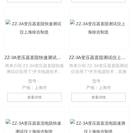
服了其它同类产品由LED显示值
服了其它同类产品由LED显示值
在阳光下不便读数的缺点，同时
在阳光下不便读数的缺点，同时
具备了自动消弧功能。该直流电
具备了自动消弧功能。该直流电
阻快速测试仪具有测速快、精度
阻快速测试仪具有测速快、精度
高、显示直观、抗干扰能力强、
高、显示直观、抗干扰能力强、
体积小、耗电省、测试数据稳定
体积小、耗电省、测试数据稳定
可靠、不受人为因素影响等优
可靠、不受人为因素影响等优
点。
点。
ZZ-3A变压器直阻快速测试仪上海徐吉制造
ZZ-3A变压器直阻测试仪上海徐吉制造
简单介绍 ZZ-3A变压器直阻快速
简单介绍 ZZ-3A变压器直阻测试
测试仪采用了*开关电源技术，
仪采用了*开关电源技术，其测
其测量速度比电桥快一百多倍，
量速度比电桥快一百多倍，显示
型号：
型号：
显示部分由四位半LCD液晶显示
部分由四位半LCD液晶显示测量
产地：上海市
产地：上海市
测量结果，三位半LCD液晶显示
结果，三位半LCD液晶显示环境
环境温度或测试电流值，克服了
温度或测试电流值，克服了其它
查看详情
查看详情
其它同类产品由LED显示值在阳
同类产品由LED显示值在阳光下
光下不便读数的缺点，同时具备
不便读数的缺点，同时具备了自
了自动消弧功能。该直流电阻快
动消弧功能。该直流电阻快速测
速测试仪具有测速快、精度高、
试仪具有测速快、精度高、显示
显示直观、抗干扰能力强、体积
直观、抗干扰能力强、体积小、
小、耗电省、测试数据稳定可
耗电省、测试数据稳定可靠、不