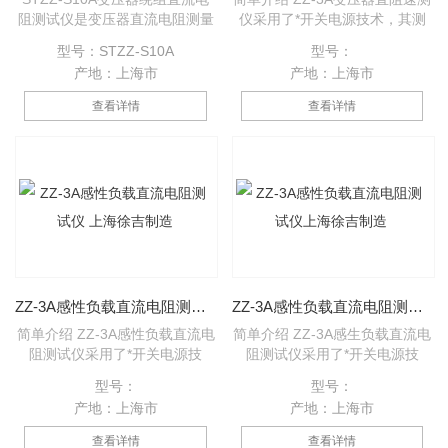
阻测试仪是变压器直流电阻测量
仪采用了*开关电源技术，其测
的一代产品，是为测量大容量变
量速度比电桥快一百多倍，显示
型号：STZZ-S10A
型号：
压器三相绕组直流电阻而优化设
部分由四位半LCD液晶显示测量
产地：上海市
产地：上海市
计的。三回路变压器直流电阻测
结果，三位半LCD液晶显示环境
试仪可对变压器的三相绕组直流
温度或测试电流值，克服了其它
查看详情
查看详情
电阻进行同时测试。对有载调压
同类产品由LED显示值在阳光下
变压器可以不需要放电，直接调
不便读数的缺点，同时具备了自
节分接开关，测量时间是传统单
动消弧功能。该直流电阻快速测
相测量的三分之一，可大大缩短
试仪具有测速快、精度高、显示
工作时间和劳动强度。
直观、抗干扰能力强、体积小、
耗电省、测试数据稳定可靠、不
受人为因素影响等优点。
ZZ-3A感性负载直流电阻测试仪 上海徐吉制造
ZZ-3A感性负载直流电阻测试仪上海徐吉制造
简单介绍 ZZ-3A感性负载直流电
简单介绍 ZZ-3A感生负载直流电
阻测试仪采用了*开关电源技
阻测试仪采用了*开关电源技
术，其测量速度比电桥快一百多
术，其测量速度比电桥快一百多
型号：
型号：
倍，显示部分由四位半LCD液晶
倍，显示部分由四位半LCD液晶
产地：上海市
产地：上海市
显示测量结果，三位半LCD液晶
显示测量结果，三位半LCD液晶
显示环境温度或测试电流值，克
显示环境温度或测试电流值，克
查看详情
查看详情