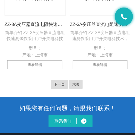
靠、不受人为因素影响等优点。
受人为因素影响等优点。
ZZ-3A变压器直流电阻快速测试仪上海徐吉制造
ZZ-3A变压器直流电阻速测仪上海徐吉制造
简单介绍 ZZ-3A变压器直流电阻
简单介绍 ZZ-3A变压器直流电阻
快速测试仪采用了*开关电源技
速测仪采用了*开关电源技术，
术，其测量速度比电桥快一百多
其测量速度比电桥快一百多倍，
型号：
型号：
倍，显示部分由四位半LCD液晶
显示部分由四位半LCD液晶显示
产地：上海市
产地：上海市
显示测量结果，三位半LCD液晶
测量结果，三位半LCD液晶显示
显示环境温度或测试电流值，克
环境温度或测试电流值，克服了
查看详情
查看详情
服了其它同类产品由LED显示值
其它同类产品由LED显示值在阳
在阳光下不便读数的缺点，同时
光下不便读数的缺点，同时具备
具备了自动消弧功能。该直流电
了自动消弧功能。该直流电阻快
下一页
末页
阻快速测试仪具有测速快、精度
速测试仪具有测速快、精度高、
高、显示直观、抗干扰能力强、
显示直观、抗干扰能力强、体积
体积小、耗电省、测试数据稳定
小、耗电省、测试数据稳定可
可靠、不受人为因素影响等优
靠、不受人为因素影响等优点。
如果您有任何问题，请跟我们联系！
点。
联系我们