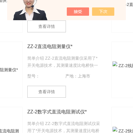
了*开关电源技术，其测量速度比电桥快
一百多倍，显示部分由四位半LCD液晶
型号：
产地：上海市
显示测量结果，三位半LCD液晶显示环
境温度或测试电流值，克服了其它同类
查看详情
产品由LED显示值在阳光下不便读数的
缺点，同时具备了自动消弧功能。该直
流电阻快速测试仪具有测速快、精度
ZZ-2直流电阻测量仪*
高、显示直观、抗干扰能力强、体积
小、耗电省、测试数据稳定可靠、不受
简单介绍 ZZ-2直流电阻测量仪采用了*
人为因素影响等优点。
开关电源技术，其测量速度比电桥快一
百多倍，显示部分由四位半LCD液晶显
型号：
产地：上海市
示测量结果，三位半LCD液晶显示环境
温度或测试电流值，克服了其它同类产
查看详情
品由LED显示值在阳光下不便读数的缺
点，同时具备了自动消弧功能。该直流
电阻快速测试仪具有测速快、精度高、
ZZ-2数字式直流电阻测试仪*
显示直观、抗干扰能力强、体积小、耗
电省、测试数据稳定可靠、不受人为因
简单介绍 ZZ-2数字式直流电阻测试仪采
素影响等优点。
用了*开关电源技术，其测量速度比电桥