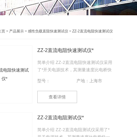
主页
>
产品展示
>
感性负载直阻快速测试仪
>
ZZ-2直流电阻快速测试仪
ZZ-2直流电阻快速测试仪*
简单介绍 ZZ-2直流电阻快速测试仪采用
了*开关电源技术，其测量速度比电桥快
一百多倍，显示部分由四位半LCD液晶
型号：
产地：上海市
显示测量结果，三位半LCD液晶显示环
境温度或测试电流值，克服了其它同类
查看详情
产品由LED显示值在阳光下不便读数的
缺点，同时具备了自动消弧功能。该直
流电阻快速测试仪具有测速快、精度
ZZ-2直流电阻测试仪*
高、显示直观、抗干扰能力强、体积
小、耗电省、测试数据稳定可靠、不受
简单介绍 ZZ-2直流电阻测试仪采用了*
人为因素影响等优点。