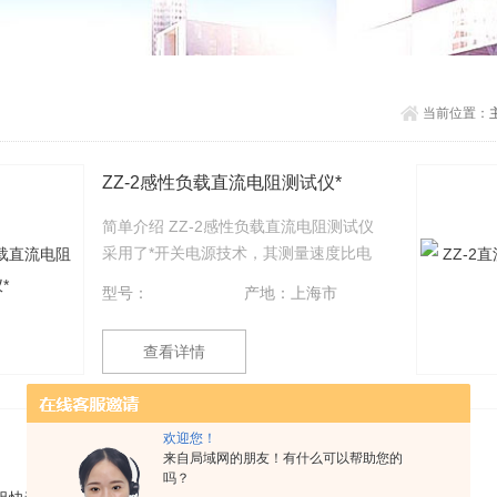
当前位置：
ZZ-2感性负载直流电阻测试仪*
简单介绍 ZZ-2感性负载直流电阻测试仪
采用了*开关电源技术，其测量速度比电
桥快一百多倍，显示部分由四位半LCD
型号：
产地：上海市
液晶显示测量结果，三位半LCD液晶显
示环境温度或测试电流值，克服了其它
查看详情
同类产品由LED显示值在阳光下不便读
数的缺点，同时具备了自动消弧功能。
该直流电阻快速测试仪具有测速快、精
ZZ-2直流电阻快速测量仪*
欢迎您！
度高、显示直观、抗干扰能力强、体积
来自局域网的朋友！有什么可以帮助您的
小、耗电省、测试数据稳定可靠、不受
简单介绍 ZZ-2直流电阻快速测量仪采用
吗？
人为因素影响等优点。