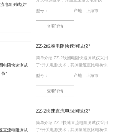
开关电源技术，其测量速度比电桥快一
百多倍，显示部分由四位半LCD液晶显
型号：
产地：上海市
示测量结果，三位半LCD液晶显示环境
温度或测试电流值，克服了其它同类产
查看详情
品由LED显示值在阳光下不便读数的缺
点，同时具备了自动消弧功能。该直流
电阻快速测试仪具有测速快、精度高、
ZZ-2线圈电阻快速测试仪*
显示直观、抗干扰能力强、体积小、耗
电省、测试数据稳定可靠、不受人为因
简单介绍 ZZ-2线圈电阻快速测试仪采用
素影响等优点。
了*开关电源技术，其测量速度比电桥快
一百多倍，显示部分由四位半LCD液晶
型号：
产地：上海市
显示测量结果，三位半LCD液晶显示环
境温度或测试电流值，克服了其它同类
查看详情
产品由LED显示值在阳光下不便读数的
缺点，同时具备了自动消弧功能。该直
流电阻快速测试仪具有测速快、精度
ZZ-2快速直流电阻测试仪*
高、显示直观、抗干扰能力强、体积
小、耗电省、测试数据稳定可靠、不受
简单介绍 ZZ-2快速直流电阻测试仪采用
人为因素影响等优点。
了*开关电源技术，其测量速度比电桥快