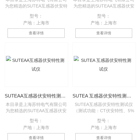
为您精选的SUTEA互感器伏安特
为您精选的SUTEAA互感器伏安
性测试仪（输出电压：0-1000V
特性测试仪（具有A型全部功能
型号：
型号：
输出电流：0-600A）产品，欢迎
增加CT角差/比差测量）产品，
产地：上海市
产地：上海市
您该产品的详细信息！的种类有
欢迎您该产品的详细信息！
很多，不同的应用也会有细微的
SUTEAA互感器伏安特性测试仪
查看详情
查看详情
差别，本公司为您提供*的解决
的种类有很多，不同的应用也会
方案。
有细微的差别，本公司为您提供
*的解决方案。
SUTEAA互感器伏安特性测试仪
SUTEA 互感器伏安特性测试仪
本目录是上海苏特电气有限公司
SUTEA互感器伏安特性测试仪
为您精选的SUTEAA互感器伏安
（测试功能：CT伏安特性、5%
特性测试仪产品，欢迎您该产品
和10%误差曲线、变比、极性、
型号：
型号：
的详细信息！的种类有很多，不
退磁、二次回路、二次交流耐
产地：上海市
产地：上海市
同的应用也会有细微的差别，本
压）本目录是上海苏特电气有限
公司为您提供*的解决方案。
公司为您精选的SUTEA互感器伏
查看详情
查看详情