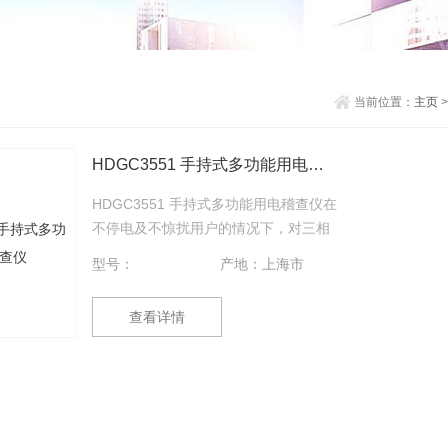
当前位置：
主页
HDGC3551 手持式多功能用电稽查仪
HDGC3551 手持式多功能用电稽查仪在
不停电及不惊扰用户的情况下，对三相
三线及三相四线电力系统500kV及以下
型号：
产地：上海市
各种接线方式的电能计量装置及表计的
计量误差进行检测，以检测高低压计量
查看详情
装置及表计误差是否超标，检查各类技
术性、隐蔽性窃电。可以检测电压、电
流基波及2～25次谐波。适用于用电检
查、电力工程竣工检验、线损检测、各
类电量异常分析、谐波超标检测及分
析。