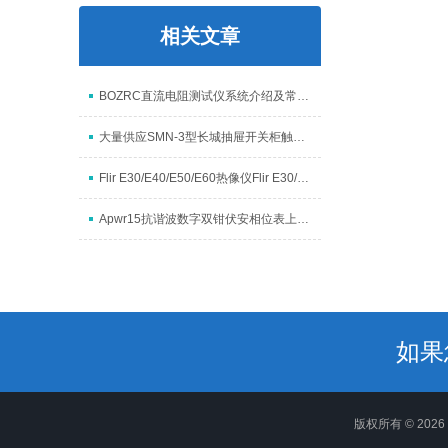
相关文章
BOZRC直流电阻测试仪系统介绍及常见问题坚决方法
大量供应SMN-3型长城抽屉开关柜触点压力检测仪
Flir E30/E40/E50/E60热像仪Flir E30/E40/E50/E60热像仪
Apwr15抗谐波数字双钳伏安相位表上海徐吉电气专业制造
如果
版权所有 © 20