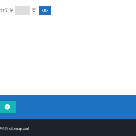
 跳转到第
页
理登陆
sitemap.xml