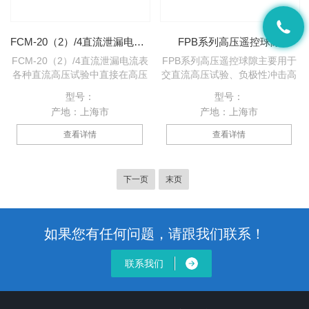
FCM-20（2）/4直流泄漏电流表
FPB系列高压遥控球隙
FCM-20（2）/4直流泄漏电流表
FPB系列高压遥控球隙主要用于
各种直流高压试验中直接在高压
交直流高压试验、负极性冲击高
侧准确测量泄漏电流。
压试验时对试品及高压试验设备
型号：
型号：
的可靠过电压保护，并克服不良
产地：上海市
产地：上海市
试品击穿时引起的振荡。
查看详情
查看详情
下一页
末页
如果您有任何问题，请跟我们联系！
联系我们