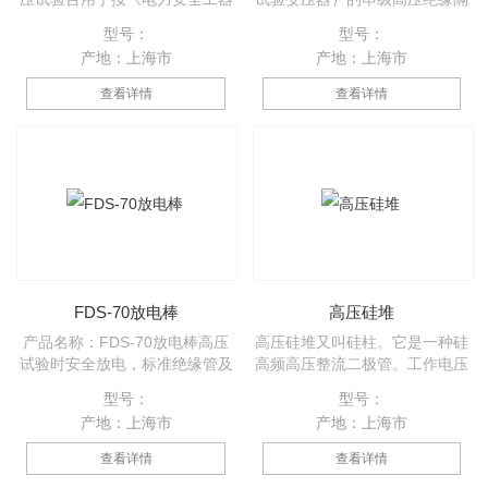
具预防性试验规程》对各种绝缘
离 50~250kV 可以根据用户的需
型号：
型号：
隔板的表面及厚度方向进行工频
要设计定做
产地：上海市
产地：上海市
耐压试验。
查看详情
查看详情
FDS-70放电棒
高压硅堆
产品名称：FDS-70放电棒高压
高压硅堆又叫硅柱。它是一种硅
试验时安全放电，标准绝缘管及
高频高压整流二极管。工作电压
特制高压电阻组成 适用电压：
在几千伏至几万伏之间。常用于
型号：
型号：
6~500kV
黑白电视机或其他电子仪器中作
产地：上海市
产地：上海市
高频高压整流。它之所以能有如
此高的耐压本领，是因为它的内
查看详情
查看详情
部是由若干个硅高频二极管的管