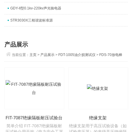
GDY-II型0.1kv-220kv声光验电器
STR3030X三相谐波标准源
产品展示
当前位置：
主页
>
产品展示
>
FDT-1005油介损测试仪
>
FDS-70放电棒
FIT-7087绝缘隔板耐压试验台
绝缘支架
简单介绍 FIT-7087绝缘隔板耐
绝缘支架用于高压试验设备（如
压试验台用于按《电力安全工器
试验变压器）的串级高压绝缘隔