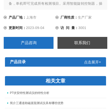
备，单机即可完成所有检测项目。采用智能旋转控制器，操
作简单，全自动给出检测结果。大屏幕液晶，图形化显示界
面。按规程自动给出（伏安特性）拐点电压和电流。自动计
产品厂地：
上海市
厂商性质：
生产厂家
算5%和10%误差曲线。 TPHGC-E互感器综合测试仪可保存
更新时间：
2023-09-04
访 问 量：
3001
1000组测试数据，
产品咨询
联系我们
产品目录
点击展开+
相关文章
PT伏安特性测试仪的特性分析
简介三通道助磁直阻测试仪具有哪些优势