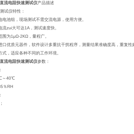
压器直流电阻快速测试仪
产品描述
测试仪特性：
电电池组，现场测试不需交流电源，使用方便。
电流zui大可达1A，测试速度快。
围为1μΩ-2KΩ，量程广。
进口优质元器件，软件设计多重抗干扰程序，测量结果准确度高，重复性
方式，适应各种不同的工作环境。
压器直流电阻快速测试仪
参数：
：
℃～40℃
5％RH
：
Ω；
；