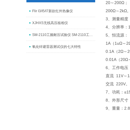
20～200Ω；
200Ω～2kΩ
Flir I3/I5/I7新款红外热像仪
3、测量精度
XJHXS无线高压核相仪
4、分辨率：1
SM-2110工频耐压试验仪 SM-2110工频耐压试验仪
5、恒流源：
1A（1uΩ～
氧化锌避雷器测试仪的七大特性
0.1A（2Ω～
0.01A（20
6、工作电压
直流 11V～1
交流 220V。
7、功耗：≤1
8、外形尺寸：3
9、重量：2.8