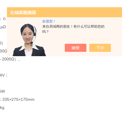
。
：０.２级
欢迎您！
来自局域网的朋友！有什么可以帮助您的
μΩ
吗？
2Ω）；
200Ω）；
Ω～2000Ω）。
4V；
5W
35×275×175mm
kg