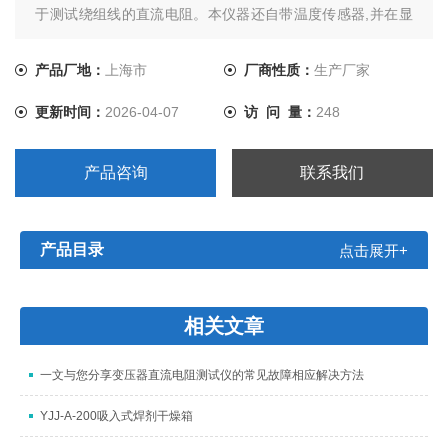
于测试绕组线的直流电阻。本仪器还自带温度传感器,并在显
示屏上直接显示温度值,同时具有温度系数自动补偿功能，所
得测量结果即为经修正后的标准20度的试样电阻值,并可将电
产品厂地：
上海市
厂商性质：
生产厂家
阻值自动换算成电阻率。
更新时间：
2026-04-07
访 问 量：
248
产品咨询
联系我们
产品目录
点击展开+
相关文章
一文与您分享变压器直流电阻测试仪的常见故障相应解决方法
YJJ-A-200吸入式焊剂干燥箱