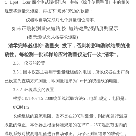
t、Lpot、Lcur
四个测试端
插孔内
，并按《操作使用手册》中的相关
规定将测量夹短路。再按下
“短路"旁边的软键：
仪器即自动完成对七个测量档位清零。
如未正确将测量夹短路
,按“短路键后,液晶屏则显示:
(提示:测试夹未按要求短路)
清零完毕必须将
“测量夹"拔下，否则将影响测试结果的准
确性。每检测一批试样前应对测量仪进行一次“清零"。
3.5、 仪器的设置
3.5.1 因本仪器主要用于测量绕组线的电阻，所以仪器在出厂前
已设置为直读方式测量，即测量结果为1
m长的绕组线的电阻。
3.5.2 环境温度的设置
根据
GB/T4074.5-2008绕组线试验方法5：电阻,规定：电阻是2
0℃时1m
长绕组线的直流电阻。当不是在
20℃时测量，则必须进行温度
系数的修正。本仪器是根据标准规定的在15℃～25℃温度范围内的
温度系数对被测电阻值进行自动修正。为保证测量结果的准确性，