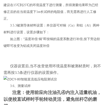
建议在15℃到25℃的环境温度下进行测量，所得测量结果即为已经
修正后的在当前温度下1m长试样的电阻值，而无需再进行人工修
正。
3.5.3被测导体材料设置：本仪器可对铜（Cu）和铝（Al
）
两种
材料进行设置，设置步骤如下：
如上图：
“
温度补偿
:铜
"
即按铜的温度系数进行补偿
,按下旁边软
键即可改变为铝或关闭温度补偿
仪器设置后
,当不改变使用环境温度和被测材质时，则不
需再按3.5条进行仪器的设置操作。
3.6、测量试样
注意：使用前应向注油孔
④内注入适量机油，
以使校直试样时手轮转动灵活，避免丝杆⑦的磨