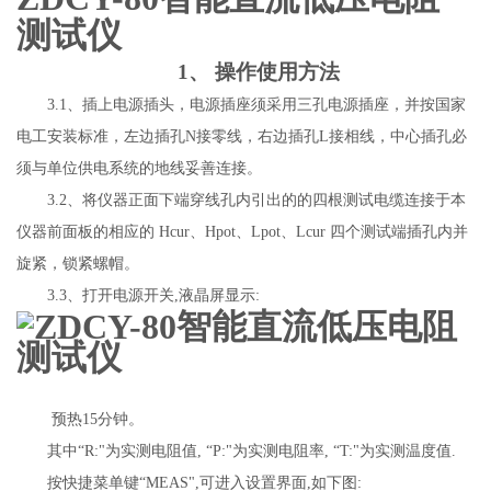
测试仪
1、
操作使用方法
3.1、插上电源插头，电源插座须采用三孔电源插座，并按国家
电工安装标准，左边插孔N接零线，右边插孔L接相线，中心插孔必
须与单位供电系统的地线妥善连接。
3.2、将仪器正面下端穿线孔内引出的的四
根
测试电缆连
接于本
仪器前面板的
相应的
Hcur、Hpot、Lpot、Lcur
四个测试端
插孔内并
旋紧，锁紧螺帽。
3.3、打开电源开关,液晶屏显示:
预热
15分钟。
其中
“R:
"
为实测电阻值
, “P:
"
为实测电阻率
, “T:
"
为实测温度值
.
按
快捷菜单键
“
MEAS
"
,可进入设置界面,如下图: