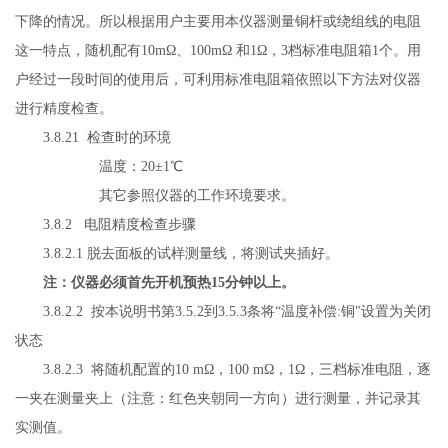
下降的情况。所以根据用户主要用本仪器测量铜杆或绕组线的电阻
这一特点，随机配有
10mΩ、100mΩ 和1Ω，3档标准电阻箱1个。用
户经过一段时间的使用后，可利用标准电阻箱依照以下方法对仪器
进行精度检查。
3.8.21 检查时的环境
温度：
20±1℃
其它参照仪器的工作环境要求。
3.8.2 电阻精度检查步骤
3.8.2.1 脱去面板的试样测量线，将测试夹插好。
注：仪器必须首先开机预热
15分钟以上。
3.8.2.2 按本说明书第3.5.2到3.5.3条将
“
温度补偿
:铜
"
设置为关闭
状态
3.8.2.3
将随机配置的
10 m
Ω，
100 m
Ω，
1
Ω，三档标准电阻，逐
一夹在测量夹上（注意：红色夹朝同一方向）进行测量，并记录其
实测值。