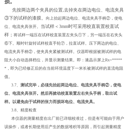
损。
先按两边两个夹具的位置
,去掉夹在两边电位、电流夹具
③下的试样的漆膜。
向上抬起两边电位、电流夹具手柄
②，使电
当试样＜
3mm时可采用校直装置校直试
位、电流夹具张开。
样；
将试样一端压在试样校直装置左夹头
①下，另一端压在右夹头
⑥下。顺时针旋转试样校直手轮⑦，拉直试样。压下两边的电位、
电流夹具手柄②，使夹具夹紧被测试样。仪器即根据被测试样的电
阻大小自动选择档位，并显示测量结果。即：液晶示屏上Rx=*****
*，即为已经修正后的在当前环境温度下一米长被测试样的直流电阻
值。
3.7、
测试完毕，必须先抬起两边电位、电流夹具手柄
②，使电
位、电流夹具张开。然后再掀动校直装置左右夹头手柄，取出试
样。以避免由于试样的张力而损坏电位、电流夹具。
3.8、精度检查
本仪器的测量精度在出厂前已详细校准过，但是有可能由于用户
误操作，或者长期使用后产生的数据堆积等原因，而引起测量精度