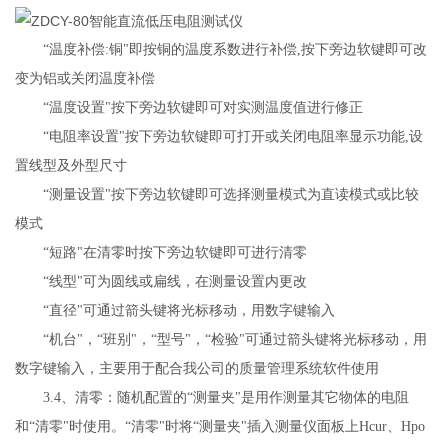
“
温度补偿
:铜
"
即按铜的温度系数进行补偿
,按下旁边软键即可改
变为铝或关闭温度补偿
“
温度设置
"
按下旁边软键即可对实测温度值进行修正
“
电阻率设置
"
按下旁边软键即可打开或关闭电阻率显示功能
,设
置线型及外型尺寸
“
测量设置
"
按下旁边软键即可选择测量模式为直读模式或比较
模式
“
短路
"
在清零时按下旁边软键即可进行清零
“线型"可为圆线或扁线，在测量设置内更改
“直径"可通过箭头键将光标移动，用数字键输入
“机台"，“班别"，“型号"，“检验"可通过箭头键将光标移动，用
数字键输入，主要用于配合我公司的质量管理系统软件使用
3.4、清零：随机配置的“测量夹"是用作测量其它物体的电阻
和“清零"时使用。“清零"时将“测量夹"插入测量仪面板上
Hcur、Hpo