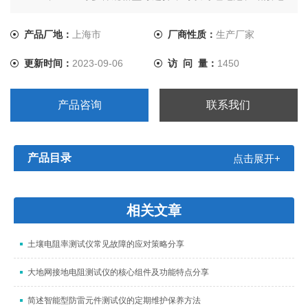
池、镍氢电池、镍镉电池等电池充电式使用，也可以用在
AGV导航运输车在线充电系统，产品广泛应用于电力、铁
产品厂地：
上海市
厂商性质：
生产厂家
路、通信、物流自动化、国防、石化、冶金、煤矿等领域的
更新时间：
2023-09-06
访 问 量：
1450
充电系统。
产品咨询
联系我们
产品目录
点击展开+
相关文章
土壤电阻率测试仪常见故障的应对策略分享
大地网接地电阻测试仪的核心组件及功能特点分享
简述智能型防雷元件测试仪的定期维护保养方法