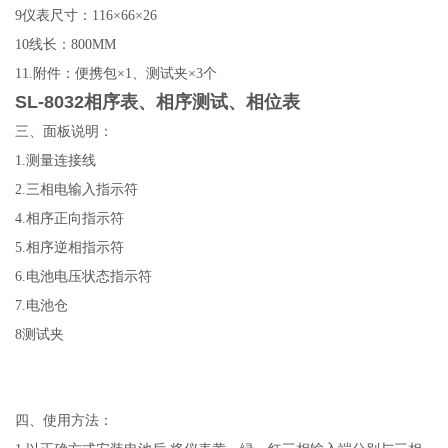
9仪表尺寸：116
×
66
×
26
10线长：800MM
11.附件：便携包
×
1、测试夹
×
3个
SL-8032相序表、相序测试、相位表
三、面板说明：
1.测量连接线
2.三相电输入指示符
4.相序正向指示符
5.相序逆相指示符
6.电池电压状态指示符
7.电池仓
8测试夹
四、使用方法：