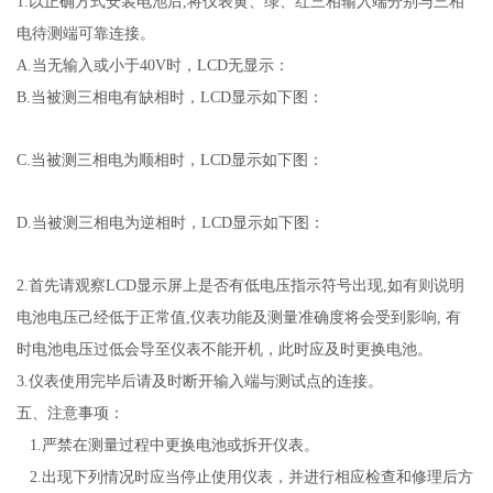
1
.
以正确方式安装电池后,将仪表黄、绿、红三相输入端分别与三相
电待测端可靠连接。
A.当无输入或小于40V时，LCD
无显示
：
B.当被测三相电有缺相时，LCD显示如下图：
C.当被测三相电为顺相时，LCD显示如下图：
D.当被测三相电为逆相时，LCD显示如下图：
2.首先请观察LCD显示屏上是否有低电压指示符号出现,如有则说明
电池电压己经低于正常值,仪表功能及测量准确度将会受到影响, 有
时电池电压过低会导至仪表不能开机，此时应及时更换电池。
3.
仪表使用完毕后请及时断开输入端与测试点的连接。
五、注意事项：
1.
严禁在测量过程中更换电池或拆开仪表。
2.
出现下列情况时应当停止使用仪表，并进行相应检查和修理后方