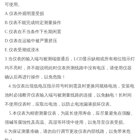
可使用。
A.
仪表外观明显受损
B.
仪表不能完成特定测量操作
C.
仪表在不当条件下长期闲置
D.
仪表在运输中被严重挤压
E.仪表受潮或浸水
3.
当仪表的输入端与被测端接通后，
L
C
D
显示缺相或所有相位指示灯
均不亮时，并不能说明此时仪表所测线路中没有电压，请使用仪器
确认后再进行操作，以免危险！
4.
当仪表出现低电压指示符号时则需及时更换同规格电池，安装电
池时必须断开仪表输入端与被测量线路的连接，以免触电！长时间
不使用仪表时，应取出电池，以防止电池漏液损坏仪表。
5.
本仪表为精密测量仪表，为延长使用寿命，应尽量避免在强酸、
强碱等腐蚀性及高温、高湿等环境中使用，以免导至仪表受损。
6.
为保证测量准确，请勿自行调节更改仪表内部线路，以免带来危