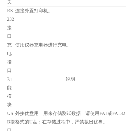
关
RS
连接外置打印机。
232
接
口
充
使用仪器充电器进行充电。
电
接
口
功
说明
能
模
块
US
外接优盘用，用来存储测试数据，请使用FAT或FAT32
B接
格式的U盘；在存储过程中，严禁拨出优盘。
口