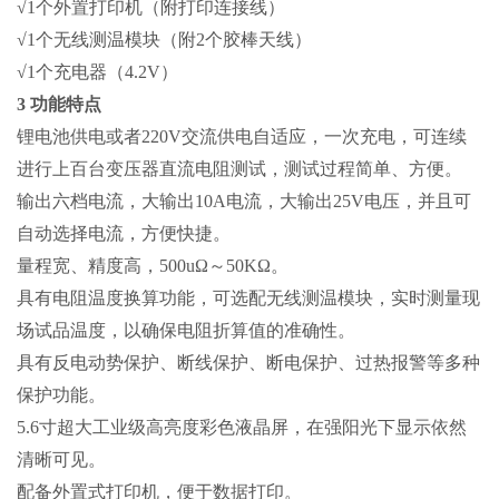
√1个外置打印机（附打印连接线）
√1个无线测温模块（附2个胶棒天线）
√1个充电器（4.2V）
3 功能特点
锂电池供电或者220V交流供电自适应，一次充电，可连续
进行上百台变压器直流电阻测试，测试过程简单、方便。
输出六档电流，大输出10A电流，大输出25V电压，并且可
自动选择电流，方便快捷。
量程宽、精度高，500uΩ～50KΩ。
具有电阻温度换算功能，可选配无线测温模块，实时测量现
场试品温度，以确保电阻折算值的准确性。
具有反电动势保护、断线保护、断电保护、过热报警等多种
保护功能。
5.6寸超大工业级高亮度彩色液晶屏，在强阳光下显示依然
清晰可见。
配备外置式打印机，便于数据打印。