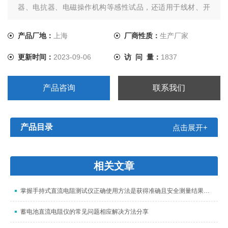
器、电抗器、电磁操作机构等感性试品，还适用于线材、开
关触点、继电器触点等阻性试品的测量。干式变压器、非晶
合金变压器，由于低压线圈采用铜箔绕制，电阻值极低，对
产品厂地：
上海
厂商性质：
生产厂家
此本仪器将电流提升至10A，解决了低值电阻测量的难题。
更新时间：
2023-09-06
访 问 量：
1837
产品咨询
联系我们
产品目录
点击展开+
相关文章
掌握手持式直流电阻测试仪正确使用方法是获得准确且安全测量结果的关键
蓄电池直流电阻仪的常见问题相应解决方法分享