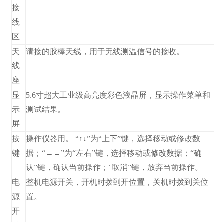
接
线
区
天
请接的胶棒天线，用于无线测温信号的接收。
线
座
显
5.6寸超大工业级高亮度彩色液晶屏，显示操作菜单和
示
测试结果。
屏
按
操作仪器用。 “↑↓”为“上下”键，选择移动或修改数
键
据；“←→”为“左右”键，选择移动或修改数据；“确
认”键，确认当前操作；“取消”键，放弃当前操作。
电
整机电源开关，开机时拨到开位置，关机时拨到关位
源
置。
开