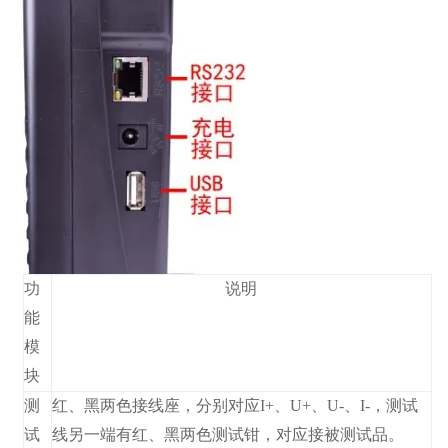
功
说明
能
模
块
测
红、黑两色接线座，分别对应I+、U+、U-、I-，测试
试
线另一端有红、黑两色测试钳，对应接被测试品。