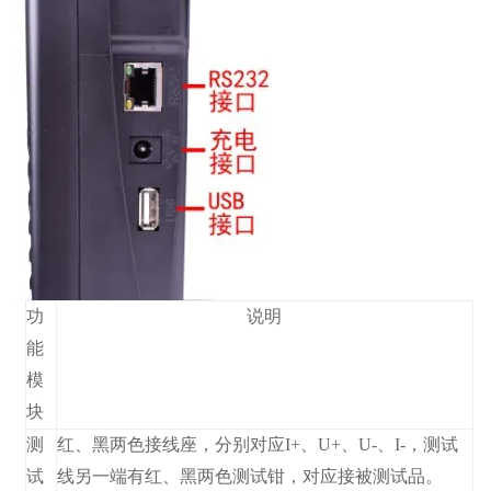
功
说明
能
模
块
测
红、黑两色接线座，分别对应I+、U+、U-、I-，测试
试
线另一端有红、黑两色测试钳，对应接被测试品。