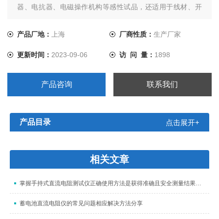
器、电抗器、电磁操作机构等感性试品，还适用于线材、开
关触点、继电器触点等阻性试品的测量。干式变压器、非晶
合金变压器，由于低压线圈采用铜箔绕制，电阻值极低，对
产品厂地：
上海
厂商性质：
生产厂家
此本仪器将电流提升至10A，解决了低值电阻测量的难题。
更新时间：
2023-09-06
访 问 量：
1898
产品咨询
联系我们
产品目录
点击展开+
相关文章
掌握手持式直流电阻测试仪正确使用方法是获得准确且安全测量结果的关键
蓄电池直流电阻仪的常见问题相应解决方法分享