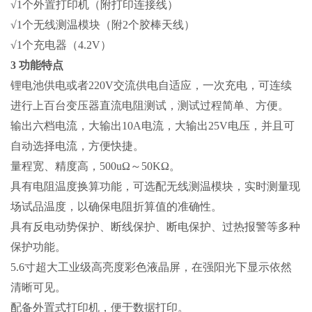
√1个外置打印机（附打印连接线）
√1个无线测温模块（附2个胶棒天线）
√1个充电器（4.2V）
3 功能特点
锂电池供电或者220V交流供电自适应，一次充电，可连续
进行上百台变压器直流电阻测试，测试过程简单、方便。
输出六档电流，大输出10A电流，大输出25V电压，并且可
自动选择电流，方便快捷。
量程宽、精度高，500uΩ～50KΩ。
具有电阻温度换算功能，可选配无线测温模块，实时测量现
场试品温度，以确保电阻折算值的准确性。
具有反电动势保护、断线保护、断电保护、过热报警等多种
保护功能。
5.6寸超大工业级高亮度彩色液晶屏，在强阳光下显示依然
清晰可见。
配备外置式打印机，便于数据打印。