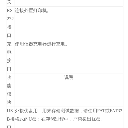
关
RS
连接外置打印机。
232
接
口
充
使用仪器充电器进行充电。
电
接
口
功
说明
能
模
块
US
外接优盘用，用来存储测试数据，请使用FAT或FAT32
B接
格式的U盘；在存储过程中，严禁拨出优盘。
口