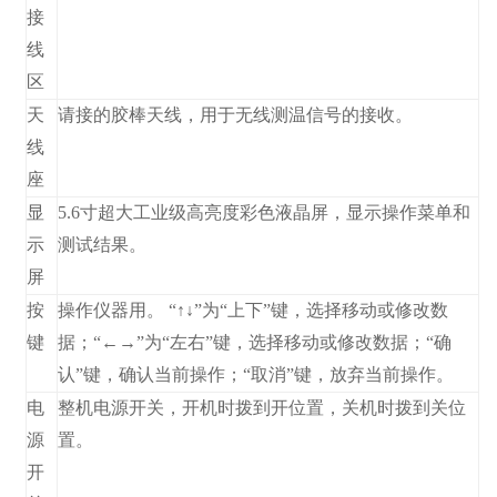
接
线
区
天
请接的胶棒天线，用于无线测温信号的接收。
线
座
显
5.6寸超大工业级高亮度彩色液晶屏，显示操作菜单和
示
测试结果。
屏
按
操作仪器用。 “↑↓”为“上下”键，选择移动或修改数
键
据；“←→”为“左右”键，选择移动或修改数据；“确
认”键，确认当前操作；“取消”键，放弃当前操作。
电
整机电源开关，开机时拨到开位置，关机时拨到关位
源
置。
开