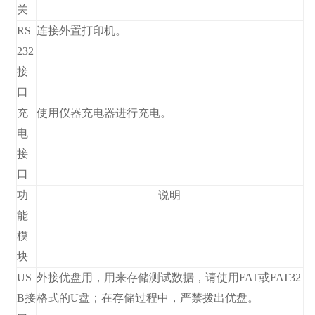
关
RS
连接外置打印机。
232
接
口
充
使用仪器充电器进行充电。
电
接
口
功
说明
能
模
块
US
外接优盘用，用来存储测试数据，请使用FAT或FAT32
B接
格式的U盘；在存储过程中，严禁拨出优盘。