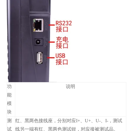
功
说明
能
模
块
测
红、黑两色接线座，分别对应I+、U+、U-、I-，测试
试
线另一端有红、黑两色测试钳，对应接被测试品。