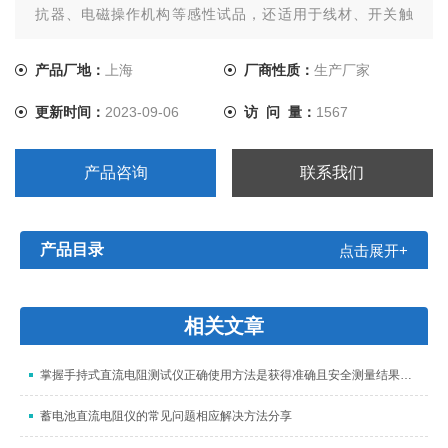
抗器、电磁操作机构等感性试品，还适用于线材、开关触
点、继电器触点等阻性试品的测量。干式变压器、非晶合金
变压器，由于低压线圈采用铜箔绕制，电阻值极低，对此本
产品厂地：
上海
厂商性质：
生产厂家
仪器将电流提升至10A，解决了低值电阻测量的难题。
更新时间：
2023-09-06
访 问 量：
1567
产品咨询
联系我们
产品目录
点击展开+
相关文章
掌握手持式直流电阻测试仪正确使用方法是获得准确且安全测量结果的关键
蓄电池直流电阻仪的常见问题相应解决方法分享