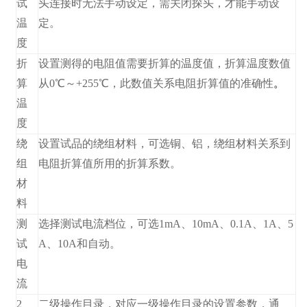
试
头连接时无法手动设定，需关闭探头，才能手动设
温
定。
度
折
设置测得的电阻值需要折算的温度值，折算温度数值
算
从0℃～+255℃，此数值关系电阻折算值的准确性
。
温
度
绕
设置试品的绕组材料，可选铜、铝，绕组材料关系到
组
电阻折算值所用的折算系数。
材
料
测
选择测试电流档位，可选1mA、10mA、0.1A、1A、5
试
A、10A和自动。
电
流
2
二级操作目录，对应一级操作目录的设置参数，通