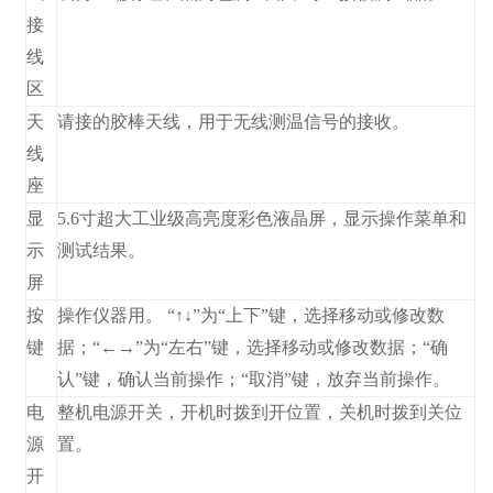
接
线
区
天
请接的胶棒天线，用于无线测温信号的接收。
线
座
显
5.6寸超大工业级高亮度彩色液晶屏，显示操作菜单和
示
测试结果。
屏
按
操作仪器用。 “↑↓”为“上下”键，选择移动或修改数
键
据；“←→”为“左右”键，选择移动或修改数据；“确
认”键，确认当前操作；“取消”键，放弃当前操作。
电
整机电源开关，开机时拨到开位置，关机时拨到关位
源
置。
开