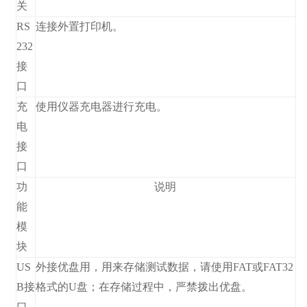
关
RS
连接外置打印机。
232
接
口
充
使用仪器充电器进行充电。
电
接
口
功
说明
能
模
块
US
外接优盘用，用来存储测试数据，请使用FAT或FAT32
B接
格式的U盘；在存储过程中，严禁拨出优盘。
口