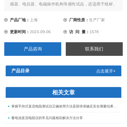
感器、电抗器、电磁操作机构等感性试品，还适用于线材、
开关触点、继电器触点等阻性试品的测量。干式变压器、非
晶合金变压器，由于低压线圈采用铜箔绕制，电阻值极低，
产品厂地：
上海
厂商性质：
生产厂家
对此本仪器将电流提升至10A，解决了低值电阻测量的难题。
更新时间：
2023-09-06
访 问 量：
1578
产品咨询
联系我们
产品目录
点击展开+
相关文章
掌握手持式直流电阻测试仪正确使用方法是获得准确且安全测量结果的关键
蓄电池直流电阻仪的常见问题相应解决方法分享