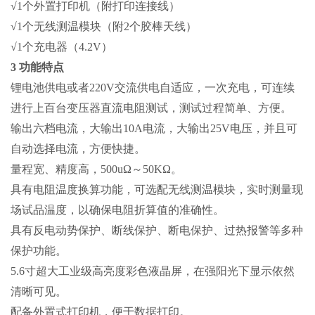
√1个外置打印机（附打印连接线）
√1个无线测温模块（附2个胶棒天线）
√1个充电器（4.2V）
3 功能特点
锂电池供电或者220V交流供电自适应，一次充电，可连续
进行上百台变压器直流电阻测试，测试过程简单、方便。
输出六档电流，大输出10A电流，大输出25V电压，并且可
自动选择电流，方便快捷。
量程宽、精度高，500uΩ～50KΩ。
具有电阻温度换算功能，可选配无线测温模块，实时测量现
场试品温度，以确保电阻折算值的准确性。
具有反电动势保护、断线保护、断电保护、过热报警等多种
保护功能。
5.6寸超大工业级高亮度彩色液晶屏，在强阳光下显示依然
清晰可见。
配备外置式打印机，便于数据打印。