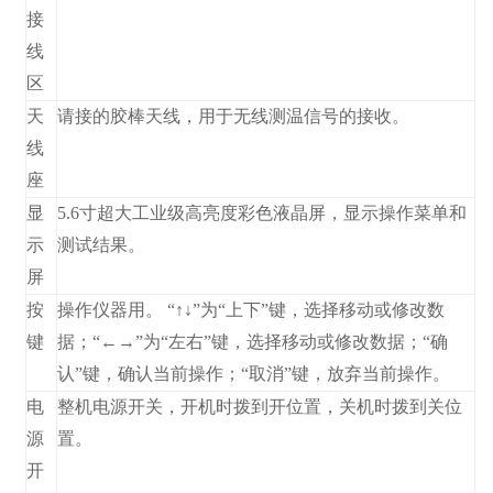
接
线
区
天
请接的胶棒天线，用于无线测温信号的接收。
线
座
显
5.6寸超大工业级高亮度彩色液晶屏，显示操作菜单和
示
测试结果。
屏
按
操作仪器用。 “↑↓”为“上下”键，选择移动或修改数
键
据；“←→”为“左右”键，选择移动或修改数据；“确
认”键，确认当前操作；“取消”键，放弃当前操作。
电
整机电源开关，开机时拨到开位置，关机时拨到关位
源
置。
开