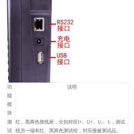
功
说明
能
模
块
测
红、黑两色接线座，分别对应I+、U+、U-、I-，测试
试
线另一端有红、黑两色测试钳，对应接被测试品。