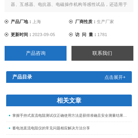
器、互感器、电抗器、电磁操作机构等感性试品，还适用于
线材、开关触点、继电器触点等阻性试品的测量。干式变压
器、非晶合金变压器，由于低压线圈采用铜箔绕制，电阻值
产品厂地：
上海
厂商性质：
生产厂家
极低，对此本仪器将电流提升至10A，解决了低值电阻测量的
更新时间：
2023-09-05
访 问 量：
1781
难题。
产品咨询
联系我们
产品目录
点击展开+
相关文章
掌握手持式直流电阻测试仪正确使用方法是获得准确且安全测量结果的关键
蓄电池直流电阻仪的常见问题相应解决方法分享