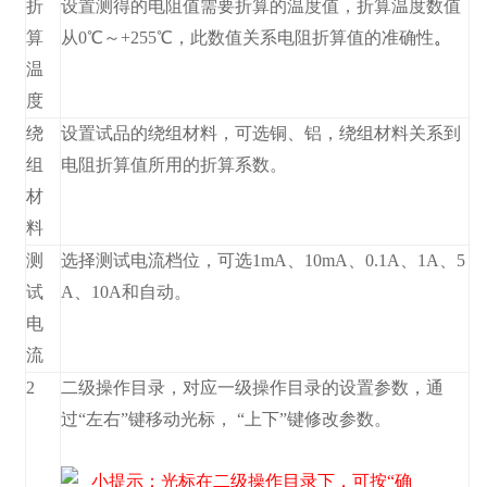
折
设置测得的电阻值需要折算的温度值，折算温度数值
算
从0℃～+255℃，此数值关系电阻折算值的准确性
。
温
度
绕
设置试品的绕组材料，可选铜、铝，绕组材料关系到
组
电阻折算值所用的折算系数。
材
料
测
选择测试电流档位，可选1mA、10mA、0.1A、1A、5
试
A、10A和自动。
电
流
2
二级操作目录，对应一级操作目录的设置参数，通
过“左右”键移动光标， “上下”键修改参数。
小提示：光标在二级操作目录下，可按“确