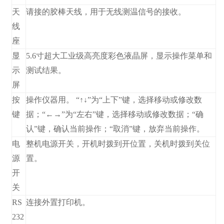
天
请接的胶棒天线，用于无线测温信号的接收。
线
座
显
5.6寸超大工业级高亮度彩色液晶屏，显示操作菜单和
示
测试结果。
屏
按
操作仪器用。 “↑↓”为“上下”键，选择移动或修改数
键
据；“←→”为“左右”键，选择移动或修改数据；“确
认”键，确认当前操作；“取消”键，放弃当前操作。
电
整机电源开关，开机时拨到开位置，关机时拨到关位
源
置。
开
关
RS
连接外置打印机。
232