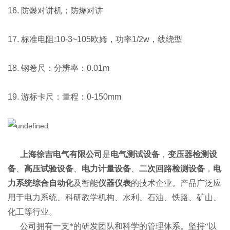
16. 防爆对讲机；防爆对讲
17. 标准电阻:10-3~105欧姆，功率1/2w，线绕型
18. 钢卷尺：分辨率：0.01m
19. 游标卡尺：量程：0-150mm
上海徐吉电气有限公司
是
电气测试设备
，
变压器检测设
备
、
高压试验设备
、
电力计量设备
、
二次回路检测设备
，
电
力系统综合自动化
及智能
仪器仪表
的技术企业。产品广泛应
用于电力系统、科研教学机构、水利、石油、铁路、矿山、
化工等行业。
公司拥有一支*的研发团队和科学的管理体系。坚持“以