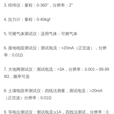
3. 经纬仪：量程：0-360°，分辨率：2″
4. 拉力计：量程：0-40kgf
5. 可燃气体测试仪：适用气体：可燃气体
6. 接地电阻测试仪：测试电流：>20mA（正弦波），分辨
率：0.01Ω
7. 大地网测试仪：测试电流：>3A，分辨率：0.001～99.99
9Ω，频率可选
8. 土壤电阻率测试仪：四线法测量，测试电流：>20mA
（正弦波）分辨率：0.01Ω
9. 等电位测试仪：测试电流:≥1A，四线法测试，分辨率：0.