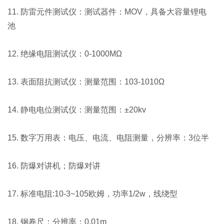
11. 防雷元件测试仪：测试器件：MOV，具备大容量锂电
池
12. 绝缘电阻测试仪：0-1000MΩ
13. 表面阻抗测试仪：测量范围：103-1010Ω
14. 静电电位测试仪：测量范围：±20kv
15. 数字万用表：电压、电流、电阻测量，分辨率：3位半
16. 防爆对讲机；防爆对讲
17. 标准电阻:10-3~105欧姆，功率1/2w，线绕型
18. 钢卷尺：分辨率：0.01m