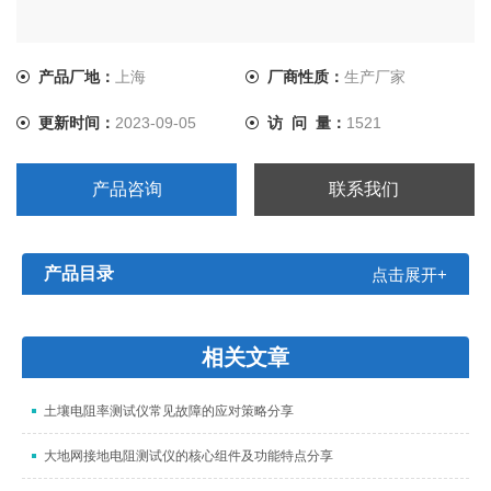
产品厂地：
上海
厂商性质：
生产厂家
更新时间：
2023-09-05
访 问 量：
1521
产品咨询
联系我们
产品目录
点击展开+
相关文章
土壤电阻率测试仪常见故障的应对策略分享
大地网接地电阻测试仪的核心组件及功能特点分享