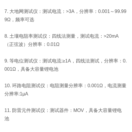
7. 大地网测试仪：测试电流：>3A，分辨率：0.001～99.99
9Ω，频率可选
8. 土壤电阻率测试仪：四线法测量，测试电流：>20mA
（正弦波）分辨率：0.01Ω
9. 等电位测试仪：测试电流:≥1A，四线法测试，分辨率：0.
001Ω，具备大容量锂电池
10. 环路电阻测试仪：电阻测量分辨率：0.001Ω，电流测量
分辨率:1μA
11. 防雷元件测试仪：测试器件：MOV，具备大容量锂电
池