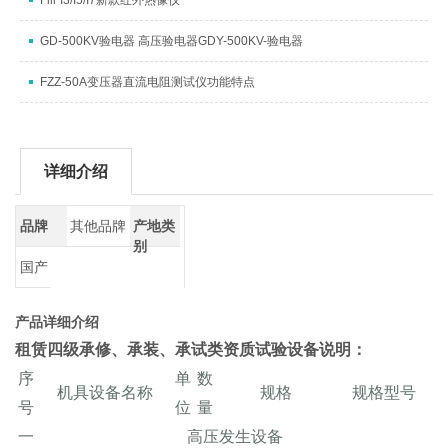
Flir I3/I5/I7新款红外热像仪
GD-500KV验电器 高压验电器GDY-500KV-验电器
FZZ-50A变压器直流电阻测试仪功能特点
详细介绍
品牌
其他品牌
产地类
别
国产
产品详细介绍
租赁四级承修、承装、承试类资质试验设备
说明：
序
单
数
机具设备名称
规格
规格型号
号
位
量
一
高压发生设备