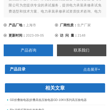
限公司为您提供专业的承试服务，提供电力承装承修承试免
费选型和技术方案、电力承装承修承试资质技术咨询、电力
承装承修承试资质电力设备供应、电力承装承修承试资质电
力试验设备升级、电力承装承修承试资质试验人员培训等*服
产品厂地：
上海市
厂商性质：
生产厂家
务。我司提供的所有承试设备，三年质保终身保修，让您售
更新时间：
2023-09-05
访 问 量：
2148
后无忧。
产品咨询
联系我们
产品目录
点击展开+
相关文章
GD折叠验电器|折叠高低压验电器GD-10KV系列高压验电器