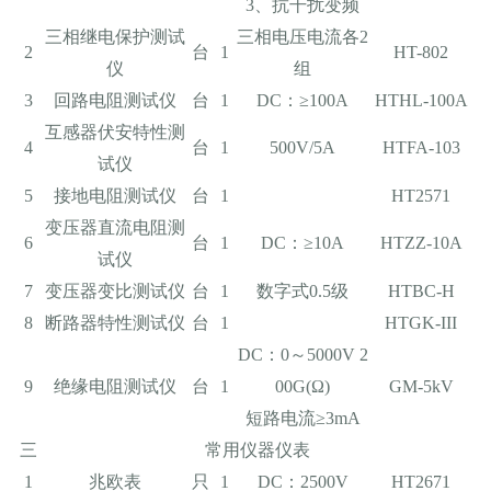
3、抗干扰变频
三相继电保护测试
三相电压电流各2
2
台
1
HT-802
仪
组
3
回路电阻测试仪
台
1
DC：≥100A
HTHL-100A
互感器伏安特性测
4
台
1
500V/5A
HTFA-103
试仪
5
接地电阻测试仪
台
1
HT2571
变压器直流电阻测
6
台
1
DC：≥10A
HTZZ-10A
试仪
7
变压器变比测试仪
台
1
数字式0.5级
HTBC-H
8
断路器特性测试仪
台
1
HTGK-III
DC：0～5000V 2
9
绝缘电阻测试仪
台
1
00G(Ω)
GM-5kV
短路电流≥3mA
三
常用仪器仪表
1
兆欧表
只
1
DC：2500V
HT2671