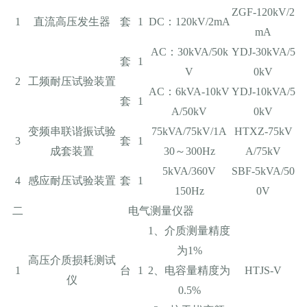
ZGF-120kV/2
1
直流高压发生器
套
1
DC：120kV/2mA
mA
AC：30kVA/50k
YDJ-30kVA/5
套
1
V
0kV
2
工频耐压试验装置
AC：6kVA-10kV
YDJ-10kVA/5
套
1
A/50kV
0kV
变频串联谐振试验
75kVA/75kV/1A
HTXZ-75kV
3
套
1
成套装置
30～300Hz
A/75kV
5kVA/360V
SBF-5kVA/50
4
感应耐压试验装置
套
1
150Hz
0V
二
电气测量仪器
1、介质测量精度
为1%
高压介质损耗测试
1
台
1
2、电容量精度为
HTJS-V
仪
0.5%