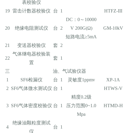
表校验仪
19
雷击计数器校验仪
台
1
HTFZ-III
DC：0～10000
20
绝缘电阻测试仪
台
2
V 200G(Ω)
GM-10kV
短路电流≥5mA
21
变送器校验仪
套
2
气体继电器校验装
22
套
1
置
三
油、气试验仪器
1
SF6检漏仪
台
1
灵敏度1ppmv
XP-1A
2
SF6气体微水测试仪
台
1
HTWS-V
精度0.2级
3
SF6气体密度校验仪
台
1
压力范围0~1.0
HTMD-H
Mpa
绝缘油颗粒度测试
4
台
1
仪