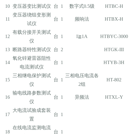
10
变压器变比测试仪
台
1
数字式0.5级
HTBC-H
变压器绕组变形测
11
台
1
频响法
HTBX-H
试仪
有载分接开关测试
12
台
1
I≧1A
HTBYC-3000
仪
13
断路器特性测试仪
台
2
HTGK-III
氧化锌避雷器阻性
14
台
1
HTYB-3H
电流测试仪
三相继电保护测试
三相电压电流各
15
台
1
HT-802
仪
2组
输电线路参数测试
16
台
1
异频法
HTXL-Y
仪
大电流试验成套装
17
台
1
置
在线电流监测电流
18
台
1