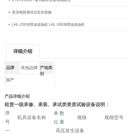
ETCR2100E+多功能钳形接地电阻仪
直流电阻测试仪安全措施
LHL-250润滑油滤油机 LHL-300润滑油滤油机
详细介绍
品牌
其他品牌
产地类
别
国产
产品详细介绍
租赁一级承修、承装、承试类资质试验设备
说明：
序
单
数
机具设备名称
规格
规格型号
号
位
量
一
高压发生设备