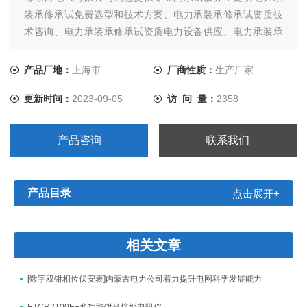
装承修承试免费选型和技术方案、电力承装承修承试资质技
术咨询、电力承装承修承试资质电力设备供应、电力承装承
修承试资质电力试验设备升级、电力承装承修承试资质试验
人员培训等*服务。我司提供的所有承试设备，三年质保终身
产品厂地：
上海市
厂商性质：
生产厂家
保修，让您售后无忧。
更新时间：
2023-09-05
访 问 量：
2358
产品咨询
联系我们
产品目录
点击展开+
相关文章
[数字双钳相位伏安表]内蒙古电力公司着力提升电网科学发展能力