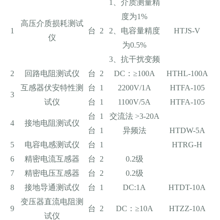
1、介质测量精
度为1%
高压介质损耗测试
1
台
2
2、电容量精度
HTJS-V
仪
为0.5%
3、抗干扰变频
2
回路电阻测试仪
台
2
DC：≥100A
HTHL-100A
互感器伏安特性测
台
1
2200V/1A
HTFA-105
3
试仪
台
1
1100V/5A
HTFA-105
台
1
交流法 >3-20A
4
接地电阻测试仪
台
1
异频法
HTDW-5A
5
电容电感测试仪
台
1
HTRG-H
6
精密电流互感器
台
2
0.2级
7
精密电压互感器
台
2
0.2级
8
接地导通测试仪
台
1
DC:1A
HTDT-10A
变压器直流电阻测
9
台
2
DC：≥10A
HTZZ-10A
试仪