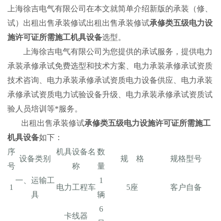
上海徐吉电气有限公司在本文就简单介绍新版的承装（修、
试）出租出售承装修试出租出售承装修试
承修类五级电力设
施许可证所需施工机具设备
选型。
上海徐吉电气有限公司为您提供的承试服务，提供电力
承装承修承试免费选型和技术方案、电力承装承修承试资质
技术咨询、电力承装承修承试资质电力设备供应、电力承装
承修承试资质电力试验设备升级、电力承装承修承试资质试
验人员培训等*服务。
出租出售承装修试
承修类五级电力设施许可证所需施工
机具设备
如下：
序
机具设备名
数
设备类别
规 格
规格型号
号
称
量
一、运输工
1
1
电力工程车
5座
客户自备
具
辆
6
卡线器