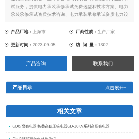
试服务，提供电力承装承修承试免费选型和技术方案、电力
承装承修承试资质技术咨询、电力承装承修承试资质电力设
备供应。
产品厂地：
上海市
厂商性质：
生产厂家
更新时间：
2023-09-05
访 问 量：
1302
产品咨询
联系我们
产品目录
点击展开+
相关文章
GD折叠验电器|折叠高低压验电器GD-10KV系列高压验电器