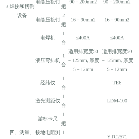
电缆压接钳
90－200mm2
90－200mm2
3
焊接和切割
把
设备
2
电缆压接钳
16－90mm2
16－90mm2
把
1
电焊机
≤400A
≤400A
台
适用排宽度50
适用排宽度50
1
液压弯排机
－125mm, 厚度
－125mm, 厚度
台
5－12mm
5－12mm
1
经纬仪
TE6
台
1
激光测距仪
LDM-100
台
1
游标卡尺
把
四、测量、
接地电阻测
1
YTC2571