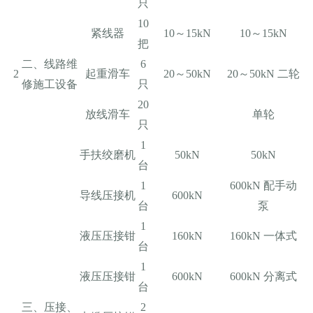
只
10
紧线器
10～15kN
10～15kN
把
二、线路维
6
2
起重滑车
20～50kN
20～50kN 二轮
修施工设备
只
20
放线滑车
单轮
只
1
手扶绞磨机
50kN
50kN
台
1
600kN 配手动
导线压接机
600kN
台
泵
1
液压压接钳
160kN
160kN 一体式
台
1
液压压接钳
600kN
600kN 分离式
台
三、压接、
2