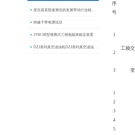
序
变压器直阻速测仪的发展带动行业稳定向前
号
绝缘子带电测试仪
1
JYM-3B型便携式三相电能表检定装置
DZJ系列真空滤油机DZJ系列真空滤油机DZJ系列真空滤油机
工频
2
3
1
2
3
4
5