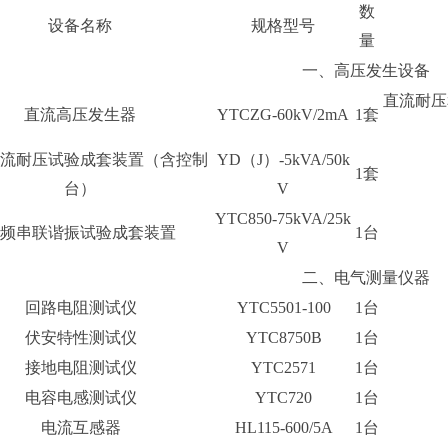
数
设备名称
规格型号
量
一、高压发生设备
直流耐压
直流高压发生器
YTCZG-60kV/2mA
1套
交流耐压试验成套装置（含控制
YD（J）-5kVA/50k
1套
台）
V
YTC850-75kVA/25k
变频串联谐振试验成套装置
1台
V
二、电气测量仪器
回路电阻测试仪
YTC5501-100
1台
伏安特性测试仪
YTC8750B
1台
接地电阻测试仪
YTC2571
1台
电容电感测试仪
YTC720
1台
电流互感器
HL115-600/5A
1台