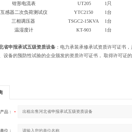
钳形电流表
UT205
1只
互感器二次负荷测试仪
YTC2150
1台
三相调压器
TSGC2-15KVA
1台
温湿度计
KT-903
1台
北省申报承试五级资质设备
：电力承装承修承试资质许可证书，
、设备的预防性试验的企业颁发的资质许可证书， 取得许可证
询
产品：
单位：