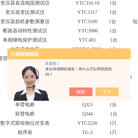
变压器直流电阻测试仪
YTC316-10
1台
变压器变比测试仪
YTC3317
1台
变压器损耗参数测量仪
YTC3100
1台
短
断路器动特性测试仪
YTC3980
1台
单相继电保护测试仪
YTC401
1台
大电流发生器
YTCDG-500A
1台
避雷器放电计数器测试仪
YTC605
1台
欢迎您！
电缆识别仪
YTC601
1台
来自局域网的朋友！有什么可以帮助您的
吗？
三、常用仪器仪表
数字式兆欧表
YTC2672
1台
万用表
MF47
1只
单臂电桥
QJ23
1台
双臂电桥
QJ44
1台
数字式双钳相位伏安表
YTC2220
1只
相序表
TG-2
1只