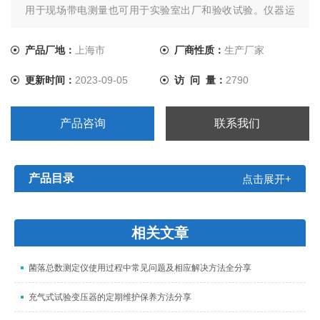
用于现场带电测量也可用于实验室出厂和验收试验。仪器运
用数字波形分析技术，采用谐波分析和数字滤波等软件抗干
扰方法使测量结果准确、稳定，可准确分析出基波和3～7次
产品厂地：
上海市
厂商性质：
生产厂家
谐波的含量，并能克服相间干扰影响，正确测量边相避雷器
更新时间：
2023-09-05
访 问 量：
2790
的阻性电流。
产品咨询
联系我们
产品目录
点击展开+
相关文章
菌落总数测定仪使用过程中常见问题及相应解决方法全分享
充气式试验变压器的定期维护保养方法分享