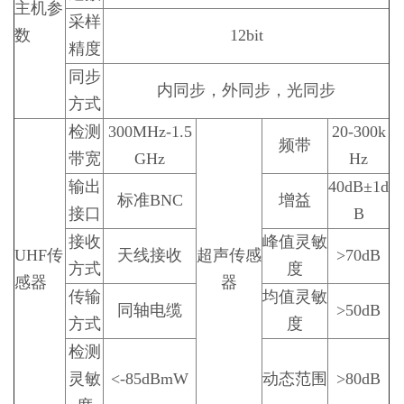
主机参
采样
数
12bit
精度
同步
内同步，外同步，光同步
方式
检测
300MHz-1.5
20-300k
频带
带宽
GHz
Hz
输出
40dB±1d
标准BNC
增益
接口
B
接收
峰值灵敏
UHF传
天线接收
超声传感
>70dB
方式
度
感器
器
传输
均值灵敏
同轴电缆
>50dB
方式
度
检测
灵敏
<-85dBmW
动态范围
>80dB