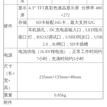
度
显示
4.3” TFT真彩色液晶显示屏 分辨率 480
屏
×272
存储
SD卡标配16G卡，最大支持32G
硬件
耳机插孔，DC充电器输入口，LED指示
接口
灯，RS232调试口，USBD同步口，USB
2.0，RJ网口，SD卡插槽
电池供电（16.8V锂电池），正常工作时间约
电源
7小时，充满时间约5小时
尺寸
（长×
235mm×133mm×48mm
宽×
高）
重量
0.85kg
附件