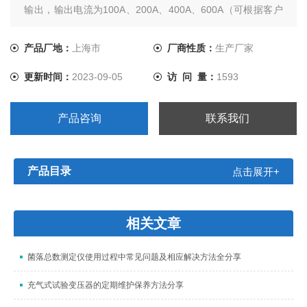
输出，输出电流为100A、200A、400A、600A（可根据客户
要求定制500A），高输出电压可达10V，设备没有正常测量
10秒和60秒测量，操作简便、测试数据稳定，适用于各种开
产品厂地：
上海市
厂商性质：
生产厂家
关设备的回路电阻测试仪。
更新时间：
2023-09-05
访 问 量：
1593
产品咨询
联系我们
产品目录
点击展开+
相关文章
菌落总数测定仪使用过程中常见问题及相应解决方法全分享
充气式试验变压器的定期维护保养方法分享