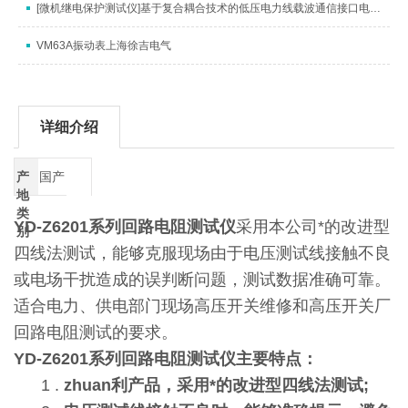
[微机继电保护测试仪]基于复合耦合技术的低压电力线载波通信接口电路设计
VM63A振动表上海徐吉电气
详细介绍
产
国产
地
类
YD-Z6201系列回路电阻测试仪
采用本公司*的改进型
别
四线法测试，能够克服现场由于电压测试线接触不良
或电场干扰造成的误判断问题，测试数据准确可靠。
适合电力、供电部门现场高压开关维修和高压开关厂
回路电阻测试的要求。
YD-Z6201系列回路电阻测试仪
主要特点：
1 .
zhuan利产品，采用*的改进型四线法测试;