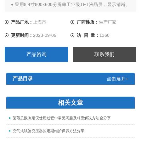
♦ 采用8.4寸800×600分辨率工业级TFT液晶屏，显示清晰、
美观、信息量大，可在一屏内完成被校表参数的设置、电参
测量、误差测试、向量图等功能。
产品厂地：
上海市
厂商性质：
生产厂家
更新时间：
2023-09-05
访 问 量：
1360
产品咨询
联系我们
产品目录
点击展开+
相关文章
菌落总数测定仪使用过程中常见问题及相应解决方法全分享
充气式试验变压器的定期维护保养方法分享