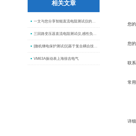
相关文章
一文与您分享智能直流电阻测试仪的常见问题相应解决方法
您的
三回路变压器直流电阻测试仪,感性负载直流电阻测试仪上海俆吉
您的
[微机继电保护测试仪]基于复合耦合技术的低压电力线载波通信接口电路设计
VM63A振动表上海徐吉电气
联系
常用
详细