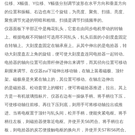
位移、X幅值、Y位移、Y幅值分别调节波形在水平方向和垂直方向
的位置和振幅。右边也有三个旋钮，为亮度、聚焦、扫描。亮度、
聚焦调节光迹的明暗和粗细。扫描是调节扫描频率的。
仪器面板下半部正中是梅花轧头，它套在由同步电机带动的转轴
上。根据电枢不同轴径可选用不同轧头，轧头后面的小刻度盘固定
在转轴上。大刻度盘固定在轴承座上。从其中伸出的是电拾器，转
动大刻度盘左上角的旋钮，便可使大刻度盘连同电拾器一起转动。
电拾器的轴向位置可由滑杆伸进伸出来调节，而其径向位置可移动
刷握来调节。在仪器zui下端伸出移动轴，在轴上装着磁极、顶针
架。磁极座是夹紧在轴上的，其位置可移动。在轴左边伸出
的是磁拾器。松动套管上的螺钉，便可将磁拾器推进，拉出。其上
方是一有机玻璃指标片。仪器右边有一操纵手柄。将手柄往下压，
可使移动轴往前移。再往下压到底，则用手可将移动轴拉出或推
进。当将电枢置于顶针与轧头间，松开手柄，便能夹紧电枢。将手
柄往左板，则磁拾器便靠近电枢。并使开关S6闭合。将手柄往右
板，则电拾器的炭芯便接触电枢的换向片，并使开关S7和S6闭合。