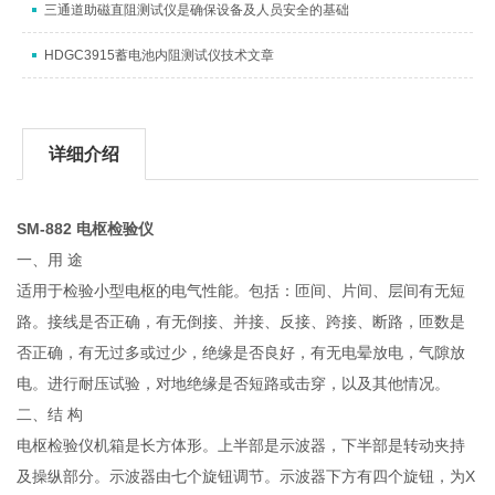
三通道助磁直阻测试仪是确保设备及人员安全的基础
HDGC3915蓄电池内阻测试仪技术文章
详细介绍
SM-882 电枢检验仪
一、用 途
适用于检验小型电枢的电气性能。包括：匝间、片间、层间有无短
路。接线是否正确，有无倒接、并接、反接、跨接、断路，匝数是
否正确，有无过多或过少，绝缘是否良好，有无电晕放电，气隙放
电。进行耐压试验，对地绝缘是否短路或击穿，以及其他情况。
二、结 构
电枢检验仪机箱是长方体形。上半部是示波器，下半部是转动夹持
及操纵部分。示波器由七个旋钮调节。示波器下方有四个旋钮，为X