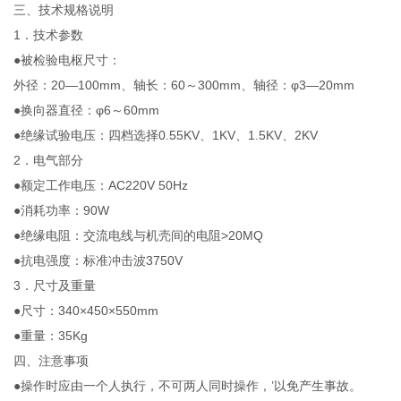
三、技术规格说明
1．技术参数
●被检验电枢尺寸：
外径：20—100mm、轴长：60～300mm、轴径：φ3—20mm
●换向器直径：φ6～60mm
●绝缘试验电压：四档选择0.55KV、1KV、1.5KV、2KV
2．电气部分
●额定工作电压：AC220V 50Hz
●消耗功率：90W
●绝缘电阻：交流电线与机壳间的电阻>20MQ
●抗电强度：标准冲击波3750V
3．尺寸及重量
●尺寸：340×450×550mm
●重量：35Kg
四、注意事项
●操作时应由一个人执行，不可两人同时操作，’以免产生事故。