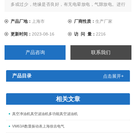
多或过少，绝缘是否良好，有无电晕放电，气隙放电。进行
耐压试验，对地绝缘是否短路或击穿，以及其他情况。
产品厂地：
上海市
厂商性质：
生产厂家
更新时间：
2023-08-16
访 问 量：
2216
产品咨询
联系我们
产品目录
点击展开+
相关文章
真空净油机真空滤油机多功能真空滤油机
VM63A数显振动表上海徐吉电气