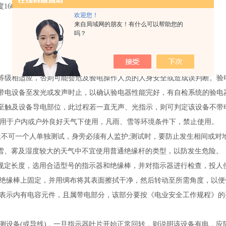
度
160cm
伸态长度
720cm
欢迎您！
来自局域网的朋友！有什么可以帮助您的
吗？
等级相适应，否则可能会危及验电操作人员的人身安全或造成误判断。验
带电设备至发光或发声时止，以确认验电器性能完好，有自检系统的验电
至触及设备导电部位，此过程若一直无声、光指示，则可判定该设备不带
适用于户内或户外良好天气下使用，凡雨、雪等环境条件下，禁止使用
;
不可一个人单独测试，身旁必须有人监护
;
测试时，要防止发生相间或对
、雪、雾及湿度较大的天气中不宜使用普通绝缘杆的类型，以防发生危
至规定长度，选用合适型号的指示器和绝缘棒，并对指示器进行检查，
在绝缘棒上固定，并用绸布将其表面擦拭干净，然后转动至所需角度，
表示内有电容元件，且属带电部分，该部分要按《电业安全工作规程》的
测设备
(
或导线
)
，一旦指示器叶片开始正常回转，则说明该设备有电，应