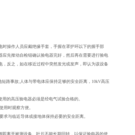
电时操作人员应戴绝缘手套，手握在罩护环以下的握手部
器应先揿动自检钮确认验电器完好，然后再在需要进行验电
电，反之，如在移近过程中突然发光或发声，即认为该设备
。
地短路事故
;
人体与带电体应保持足够的安全距离，
10kV
高压
险。
投人使用的高压验电器必须是经电气试验合格的。
以便使用时观察方便。
要求与临近导体或接地体保持必要的安全距离。
随即离开被测设备。叶片不能长期回转，以保证验电器的使