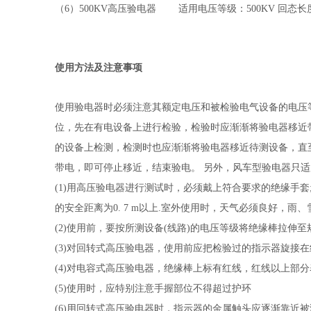
（6
）
500KV
高压验电器 适用电压等级：
500KV
回态长
使用方法及注意事项
使用验电器时必须注意其额定电压和被检验电气设备的电压
位，先在有电设备上进行检验，检验时应渐渐将验电器移近
的设备上检测，检测时也应渐渐将验电器移近待测设备，直
带电，即可停止移近，结束验电。 另外，风车型验电器只
(1)
用高压验电器进行测试时，必须戴上符合要求的绝缘手套
的安全距离为
0. 7 m
以上
.
室外使用时，天气必须良好，雨
(2)
使用前，要按所测设备
(
线路
)
的电压等级将绝缘棒拉伸
(3)
对回转式高压验电器，使用前应把检验过的指示器旋接
(4)
对电容式高压验电器，绝缘棒上标有红线，红线以上部分
(5)
使用时，应特别注意手握部位不得超过护环
(6)
用回转式高压验电器时，指示器的金属触头应逐渐靠近被