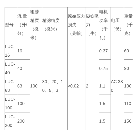
粗滤
电机
流 量
原始压力
磁铁吸
重量
精度
精滤精度
功率
电压
型号
（升/
损失
力
（千
（微
（微米）
（千
（伏）
分）
（兆帕）
（牛）
克）
米）
瓦）
LUC-
16
0.37
60
16
LUC-
40
0.75
90
40
LUC-
30、20、1
AC:38
63
100
<0.02
2
1.1
100
63
0、5、3
0
LUC-
100
1.5
110
100
LUC-
200
1.5
150
200