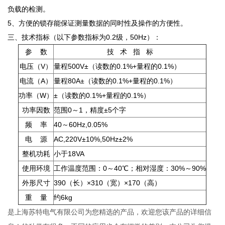
负载的检测。
5、方便的锁存能保证测量数据的同时性及操作的方便性。
三、技术指标（以下参数指标为0.2级，50Hz）：
参 数
技 术 指 标
电压（V）
量程500V±（读数的0.1%+量程的0.1%）
电流（A）
量程80A±（读数的0.1%+量程的0.1%）
功率（W）
±（读数的0.1%+量程的0.1%）
功率因数
范围0～1，精度±5个字
频 率
40～60Hz,0.05%
电 源
AC,220V±10%,50Hz±2%
整机功耗
小于18VA
使用环境
工作温度范围：0～40℃；相对湿度：30%～90%
外形尺寸
390（长）×310（宽）×170（高）
重 量
约6kg
是上海苏特电气有限公司为您精选的产品，欢迎您该产品的详细信