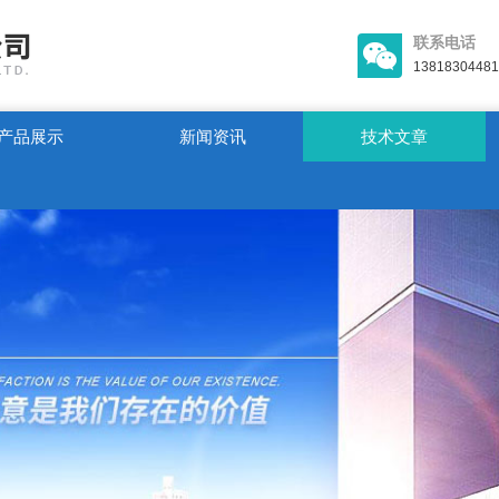
联系电话
13818304481
产品展示
新闻资讯
技术文章