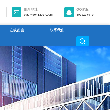
邮箱地址
QQ客服
sute@56412027.com
3056257979
在线留言
联系我们